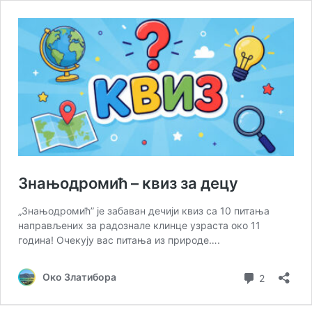
Знањодромић – квиз за децу
„Знањодромић” је забаван дечији квиз са 10 питања
направљених за радознале клинце узраста око 11
година! Очекују вас питања из природе….
коментар
Око Златибора
2