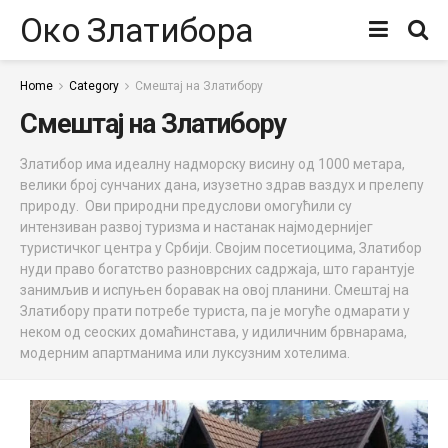
Око Златибора
Home
Category
Смештај на Златибору
Смештај на Златибору
Златибор има идеалну надморску висину од 1000 метара,
велики број сунчаних дана, изузетно здрав ваздух и прелепу
природу. Ови природни предуслови омогућили су
интензиван развој туризма и настанак најмодернијег
туристичког центра у Србији. Својим посетиоцима, Златибор
нуди право богатство разноврсних садржаја, што гарантује
занимљив и испуњен боравак на овој планини. Смештај на
Златибору прати потребе туриста, па је могуће одмарати у
неком од сеоских домаћинстава, у идиличним брвнарама,
модерним апартманима или луксузним хотелима.