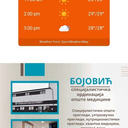
2:00 pm
29
°
/
29
°
5:00 pm
28
°
/
28
°
Weather from OpenWeatherMap