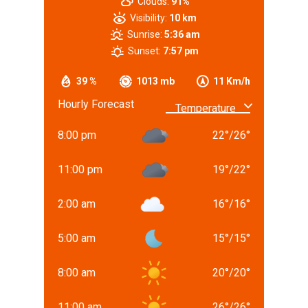
Clouds:
91%
Visibility:
10 km
Sunrise:
5:36 am
Sunset:
7:57 pm
39 %
1013 mb
11 Km/h
Hourly Forecast
8:00 pm
22
°
/
26
°
11:00 pm
19
°
/
22
°
2:00 am
16
°
/
16
°
5:00 am
15
°
/
15
°
8:00 am
20
°
/
20
°
11:00 am
26
°
/
26
°