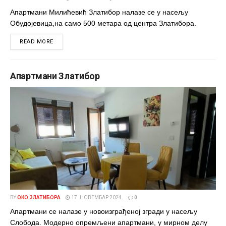
Апартмани Милићевић Златибор налазе се у насељу
Обудојевица,на само 500 метара од центра Златибора.
DETAILS
READ MORE
Апартмани Златибор
BY
ОКО ЗЛАТИБОРА
17. НОВЕМБАР 2024.
0
Апартмани се налазе у новоизграђеној згради у насељу
Слобода. Модерно опремљени апартмани, у мирном делу