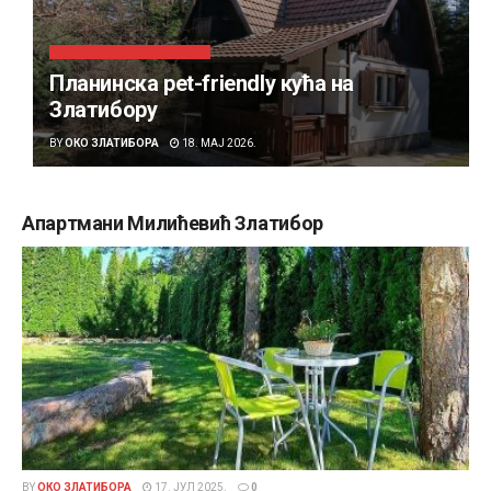
СМЕШТАЈ НА ЗЛАТИБОРУ
Планинска pet-friendly кућа на
Златибору
BY
ОКО ЗЛАТИБОРА
18. МАЈ 2026.
Апартмани Милићевић Златибор
BY
ОКО ЗЛАТИБОРА
17. ЈУЛ 2025.
0