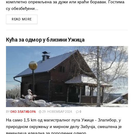
комплетно опремљена за дужи или краћи боравак. Гостима
су обезбеђени...
DETAILS
READ MORE
Кућа за одмор у близини Ужица
BY
ОКО ЗЛАТИБОРА
29. НОВЕМБАР 2024.
0
На само 1,5 km од магистралног пута Ужице - Златибор, у
природном окружењу и мирном делу Забучја, смештена је
викендица идеална за породични одмор.