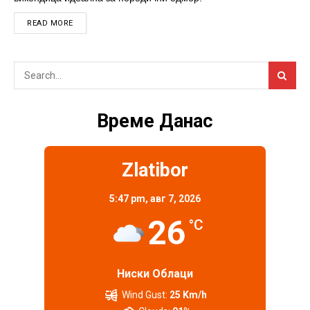
DETAILS
READ MORE
Време Данас
Zlatibor
5:47 pm,
авг 7, 2026
26
°C
Ниски Облаци
Wind Gust:
25 Km/h