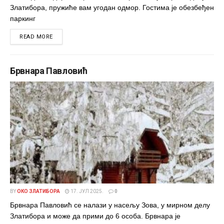
Златибора, пружиће вам угодан одмор. Гостима je обезбеђен
паркинг
DETAILS
READ MORE
Брвнара Павловић
BY
ОКО ЗЛАТИБОРА
17. ЈУЛ 2025.
0
Брвнара Павловић се налази у насељу Зова, у мирном делу
Златибора и може да прими до 6 особа. Брвнара је