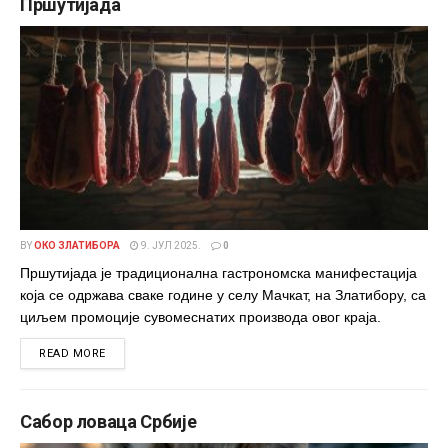
Пршутијада
BY
ОКО ЗЛАТИБОРА
9. ЈУЛ 2025.
0
Пршутијада је традиционална гастрономска манифестација
која се одржава сваке године у селу Мачкат, на Златибору, са
циљем промоције сувомеснатих производа овог краја.
DETAILS
READ MORE
Сабор ловаца Србије