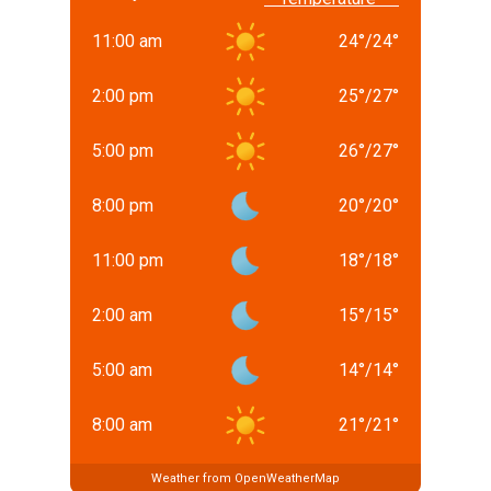
11:00 am
24
°
/
24
°
2:00 pm
25
°
/
27
°
5:00 pm
26
°
/
27
°
8:00 pm
20
°
/
20
°
11:00 pm
18
°
/
18
°
2:00 am
15
°
/
15
°
5:00 am
14
°
/
14
°
8:00 am
21
°
/
21
°
Weather from OpenWeatherMap