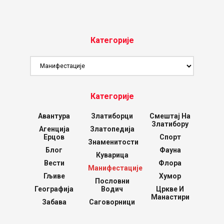
Категорије
Категорије
Категорије
Авантура
Златиборци
Смештај На
Златибору
Агенција
Златопедија
Ерцов
Спорт
Знаменитости
Блог
Фауна
Куварица
Вести
Флора
Манифестације
Гљиве
Хумор
Пословни
Географија
Водич
Цркве И
Манастири
Забава
Саговорници