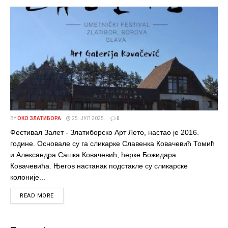
BY
ОКО ЗЛАТИБОРА
25. ЈУЛ 2025.
0
Фестивал Залет - Златиборско Арт Лето, настао је 2016.
године. Основале су га сликарке Славенка Ковачевић Томић
и Александра Сашка Ковачевић, ћерке Божидара
Ковачевића. Његов настанак подстакле су сликарске
колоније...
DETAILS
READ MORE