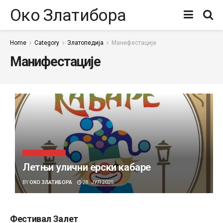
Око Златибора
Home
Category
Златопедија
Манифестације
Манифестације
ЗЛАТОПЕДИЈА
Летњи улични ерски кабаре
BY
ОКО ЗЛАТИБОРА
28. ЈУЛ 2025.
Фестивал Залет