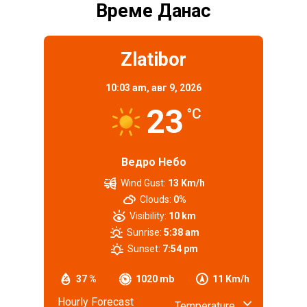
Време Данас
Zlatibor
10:03 am,
авг 9, 2026
23
°C
Ведро Небо
Wind Gust:
13 Km/h
Clouds:
0%
Visibility:
10 km
Sunrise:
5:38 am
Sunset:
7:54 pm
37 %
1020 mb
11 Km/h
Hourly Forecast