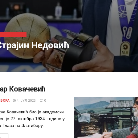
ЗЛАТИБОРЦИ
Страјин Недовић
ар Ковачевић
ИБОРА
4. ЈУЛ 2025.
0
жа Ковачевић био је академски
ен је 27. октобра 1934. године у
а Глава на Златибору.
DETAILS