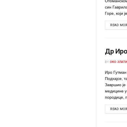
Отоманском
син Гаврил
Горе, који ј
READ MO
Др Иро
BY
ОКО ЗЛАТ
Иро Гутман 
Подхајсе, т
Завршио је 
медицине у
породице, п
READ MO