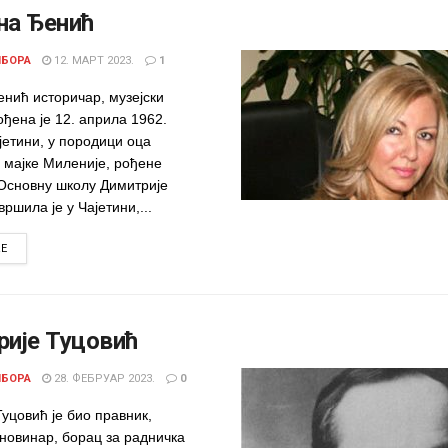
на Ђенић
ИБОРА
12. МАРТ 2023.
1
нић историчар, музејски
ођена је 12. априла 1962.
јетини, у породици оца
 мајке Миленије, рођене
Основну школу Димитрије
вршила је у Чајетини,...
DETAILS
RE
ије Туцовић
ИБОРА
28. ФЕБРУАР 2023.
0
уцовић је био правник,
 новинар, борац за радничка