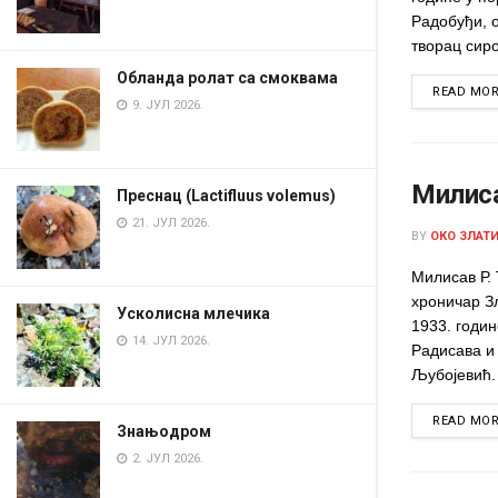
Радобуђи, 
творац сиро
Обланда ролат са смоквама
READ MO
9. ЈУЛ 2026.
Милиса
Преснац (Lactifluus volemus)
21. ЈУЛ 2026.
BY
ОКО ЗЛАТ
Милисав Р.
хроничар Зл
Усколисна млечика
1933. годин
14. ЈУЛ 2026.
Радисава и
Љубојевић. 
READ MO
Знањодром
2. ЈУЛ 2026.