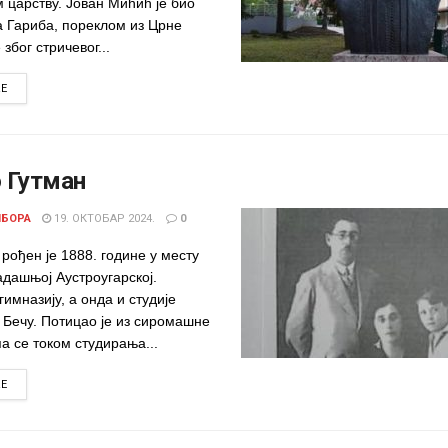
 царству. Јован Мићић је био
а Гариба, пореклом из Црне
е због стричевог...
DETAILS
RE
 Гутман
ИБОРА
19. ОКТОБАР 2024.
0
рођен је 1888. године у месту
адашњој Аустроугарској.
гимназију, а онда и студије
 Бечу. Потицао је из сиромашне
а се током студирања...
DETAILS
RE