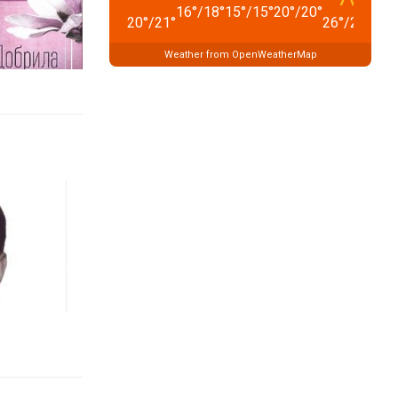
16
°
/
18
°
15
°
/
15
°
20
°
/
20
°
20
°
/
21
°
26
°
/
26
°
29
°
Weather from OpenWeatherMap