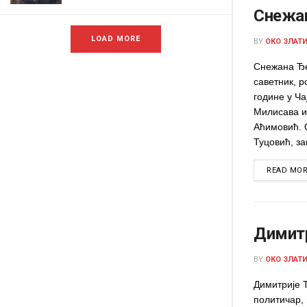
Снежа
LOAD MORE
BY
ОКО ЗЛАТ
Снежана Ђе
саветник, р
године у Ча
Милисава и
Аћимовић. 
Туцовић, за
READ MO
Димитр
BY
ОКО ЗЛАТ
Димитрије Т
политичар,