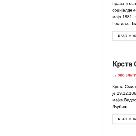
права и ос
социјалдемо
маја 1881. 
Гостиље. Би
READ MO
Крста
BY
ОКО ЗЛАТ
Крста Смиљ
је 29.12.18
мајке Видо
Љубиш.
READ MO