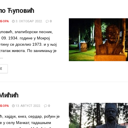
ло Ћуповић
ИБОРА
3. ОКТОБАР 2022.
0
повић, златиборски песник,
. 09. 1934. године у Мокрој
етину се доселио 1973. и у њој
статак живота. По занимању је
..
DETAILS
RE
Мићић
ИБОРА
13. АВГУСТ 2022.
0
, хајдук, кнез, сердар, рођен је
не у селу Мачкат, тадашњем