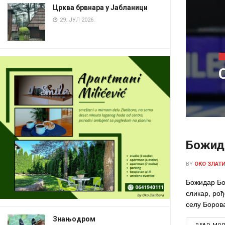
Црква брвнара у Јабланици
29. ЈУЛ 2026.
Божид
BY
ОКО ЗЛАТ
Божидар Бо
сликар, рођ
селу Боров
Знањодром