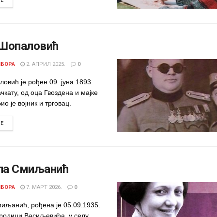
RE
 Шопаловић
ИБОРА
2. АПРИЛ 2025.
0
овић је рођен 09. јуна 1893.
чкату, од оца Гвоздена и мајке
ио је војник и трговац.
DETAILS
RE
ла Смиљанић
ИБОРА
7. МАРТ 2026.
0
иљанић, рођена је 05.09.1935.
ородици Васиљевића, у селу