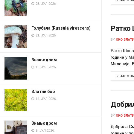
READ MO
23. ЈУЛ 2026.
Ратко
Голубача (Russula virescens)
21. ЈУЛ 2026.
BY
ОКО ЗЛАТ
Ратко Шопал
године у Ма
Знањодром
Миленије. Б
16. ЈУЛ 2026.
READ MO
Златни бор
14. ЈУЛ 2026.
Добри
BY
ОКО ЗЛАТ
Знањодром
Добрила См
9. ЈУЛ 2026.
године у п