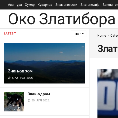
Авантура
Хумор
Куварица
Знаменитости
Златопедија
Важни те
Око Златибора
LATEST
Filter
Home
Cate
Злат
Знањодром
6. АВГУСТ 2026.
Знањодром
30. ЈУЛ 2026.