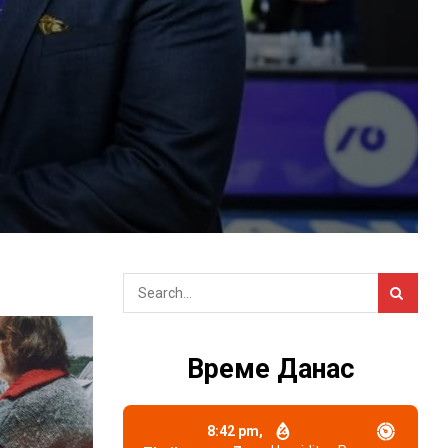
Време Данас
8:42 pm,