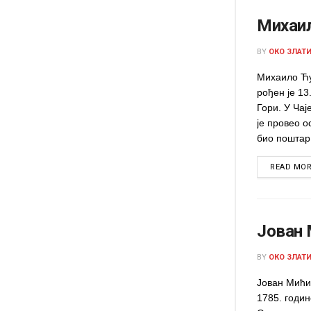
Михаи
BY
ОКО ЗЛАТ
Михаило Ћу
рођен је 13
Гори. У Чај
је провео о
био поштар.
READ MO
Јован 
BY
ОКО ЗЛАТ
Јован Мићић
1785. годи