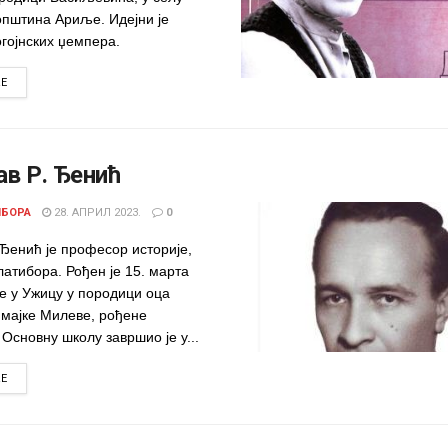
општина Ариље. Идејни је
гојнских џемпера.
DETAILS
RE
в Р. Ђенић
ИБОРА
28. АПРИЛ 2023.
0
 Ђенић је професор историје,
атибора. Рођен је 15. марта
е у Ужицу у породици оца
 мајке Милеве, рођене
Основну школу завршио је у...
DETAILS
RE