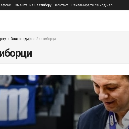
лефони
Смештај на Златибору
Контакт
Рекламирајте се код нас
gory
Златопедија
Златиборци
иборци