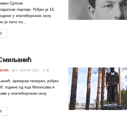
нивач Српске
кратске партије. Рођен је 15.
године у златиборском селу
о је пето по...
DETAILS
RE
 Смиљанић
ИБОРА
8. ЈАНУАР 2025.
0
анић, армијски генерал, рођен
68. године од оца Милосава и
саве у златиборском селу
DETAILS
RE