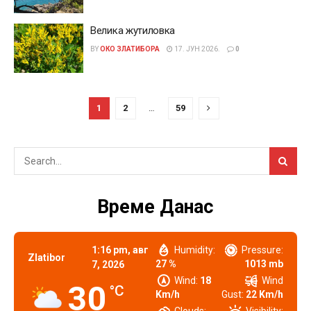
Велика жутиловка
BY
ОКО ЗЛАТИБОРА
17. ЈУН 2026.
0
1
2
…
59
Време Данас
1:16 pm,
авг
Humidity:
Pressure:
Zlatibor
27 %
1013 mb
7, 2026
Wind:
18
Wind
30
°C
Km/h
Gust:
22 Km/h