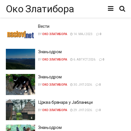
Око Златибора
Вести
BY
ОКО ЗЛАТИБОРА
14. МАЈ 2023.
0
Знањодром
BY
ОКО ЗЛАТИБОРА
6. АВГУСТ 2026.
0
Знањодром
BY
ОКО ЗЛАТИБОРА
30. ЈУЛ 2026.
0
Црква брвнара у Јабланици
BY
ОКО ЗЛАТИБОРА
29. ЈУЛ 2026.
0
Знањодром