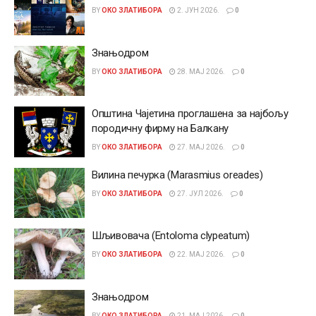
BY
ОКО ЗЛАТИБОРА
2. ЈУН 2026.
0
Знањодром
BY
ОКО ЗЛАТИБОРА
28. МАЈ 2026.
0
Општина Чајетина проглашена за најбољу
породичну фирму на Балкану
BY
ОКО ЗЛАТИБОРА
27. МАЈ 2026.
0
Вилина печурка (Marasmius oreades)
BY
ОКО ЗЛАТИБОРА
27. ЈУЛ 2026.
0
Шљивовача (Entoloma clypeatum)
BY
ОКО ЗЛАТИБОРА
22. МАЈ 2026.
0
Знањодром
BY
ОКО ЗЛАТИБОРА
21. МАЈ 2026.
0