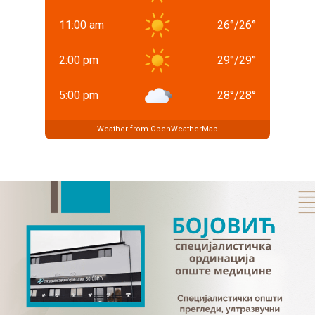
11:00 am
26
°
/
26
°
2:00 pm
29
°
/
29
°
5:00 pm
28
°
/
28
°
Weather from OpenWeatherMap