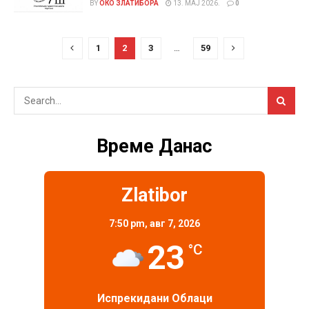
BY
ОКО ЗЛАТИБОРА
13. МАЈ 2026.
0
1
2
3
…
59
Време Данас
Zlatibor
7:50 pm,
авг 7, 2026
23
°C
Испрекидани Облаци