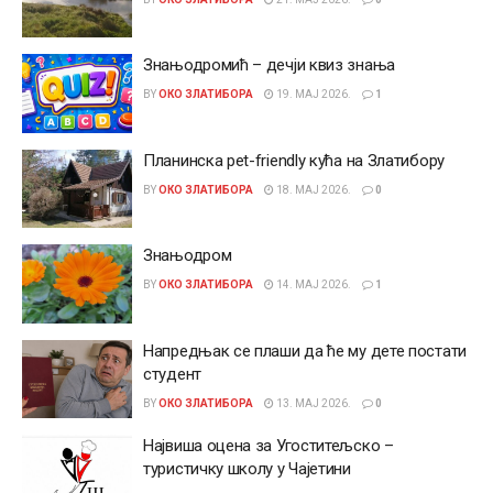
Знањодромић – дечји квиз знања
BY
ОКО ЗЛАТИБОРА
19. МАЈ 2026.
1
Планинска pet-friendly кућа на Златибору
BY
ОКО ЗЛАТИБОРА
18. МАЈ 2026.
0
Знањодром
BY
ОКО ЗЛАТИБОРА
14. МАЈ 2026.
1
Напредњак се плаши да ће му дете постати
студент
BY
ОКО ЗЛАТИБОРА
13. МАЈ 2026.
0
Највиша оцена за Угоститељско –
туристичку школу у Чајетини