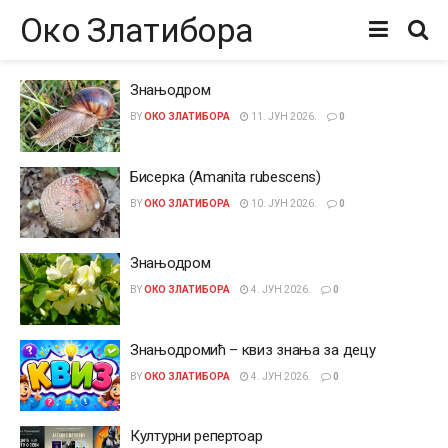
Око Златибора
Знањодром
BY
ОКО ЗЛАТИБОРА
11. ЈУН 2026.
0
Бисерка (Amanita rubescens)
BY
ОКО ЗЛАТИБОРА
10. ЈУН 2026.
0
Знањодром
BY
ОКО ЗЛАТИБОРА
4. ЈУН 2026.
0
Знањодромић – квиз знања за децу
BY
ОКО ЗЛАТИБОРА
4. ЈУН 2026.
0
Културни репертоар