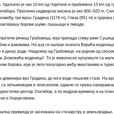
. Удаљено је око 10 km од Чајетине и приближно 15 km од т
атибора. Просечна надморска висина је око 900–920 m. Сел
змеђу три врха: Градина (1176 m), Глиза (951 m) и Церова (
рактеришу борове шуме, пашњаци и ливаде.
 протиче речица Грабовица, која припада сливу реке Сушице 
бом и раковима. На њој се налази позната Вирића воденица
е и данас раде. Недалеко од Грабовице, на једном од сеоски
 и „Божовића воденица“. То је живописно купалиште са мал
ном борова, које је лети популарно међу мештанима и тури
а доминира врх Градина, до кога воде пешачке стазе. На врх
 са летњиковцем и телескопом, одакле се пружа панорамск
 туристички центар Златибор, а по ведром времену и на план
сни и Херцеговини.
ална привреда је заснована на сточарству и земљорадњи, 