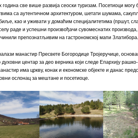
 година све више развија сеоски туризам. Посетиоци могу 
вима са аутентичном архитектуром, шетати шумама, сакуп
 биље, као и уживати у домаћим специјалитетима (пршут, сл
 селу раде и успешни произвођачи сувомеснатих производа, 
чинили препознатљивим на гастрономској мапи Златибора
 налази манастир Пресвете Богородице Тројеручице, основа
о духовни центар за део верника који следе Епархију рашко
Манастир има цркву, конак и економске објекте и данас пре
овни ослонац за мештане и посетиоце.