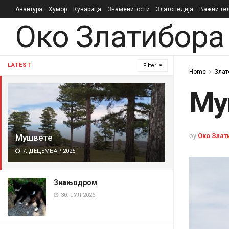
Авантура
Хумор
Куварица
Знаменитости
Златопедија
Важни те
Око Златибора
LATEST
Filter
Home
Злат
Му
by
Око Злат
Мушвете
7. ДЕЦЕМБАР 2025.
Знањодром
30. ЈУЛ 2026.