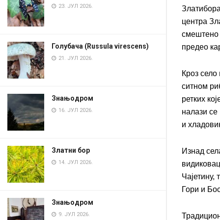
23. ЈУЛ 2026.
Златибора
центра Зл
смештено и
Голубача (Russula virescens)
предео ка
21. ЈУЛ 2026.
Кроз село
ситном ри
Знањодром
ретких кој
16. ЈУЛ 2026.
налази се
и хладови
Златни бор
Изнад сел
14. ЈУЛ 2026.
видиковац
Чајетину,
Гори и Бо
Знањодром
9. ЈУЛ 2026.
Традицион