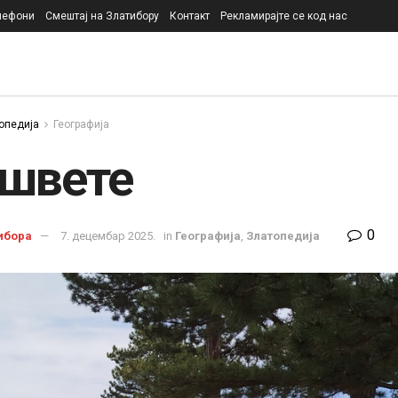
лефони
Смештај на Златибору
Контакт
Рекламирајте се код нас
опедија
Географија
швете
0
ибора
7. децембар 2025.
in
Географија
,
Златопедија