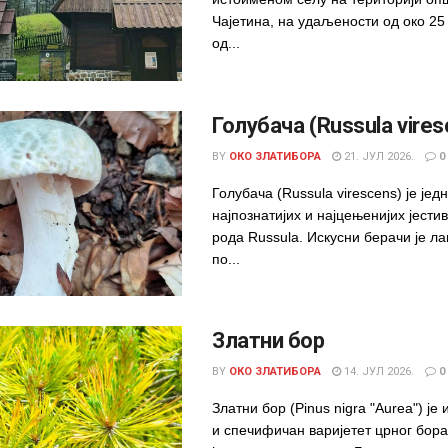
Чајетина, на удаљености од око 2
од...
Голубача (Russula vires
BY
ОКО ЗЛАТИБОРА
21. ЈУЛ 2026.
0
Голубача (Russula virescens) је јед
најпознатијих и најцењенијих јести
рода Russula. Искусни берачи је ла
по...
Златни бор
BY
ОКО ЗЛАТИБОРА
14. ЈУЛ 2026.
0
Златни бор (Pinus nigra "Aurea") је
и спечифичан варијетет црног бора