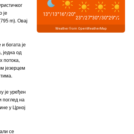
уристичког
о је
13
°
/
13
°
16
°
/
20
°
23
°
/
27
°
30
°
/
30
°
29
°
/
29
°
20
°
795 m). Овај
Weather from OpenWeatherMap
и богата је
, једна од
х потока,
им језерцем
стима.
у је уређен
и поглед на
ине у Црној
али се