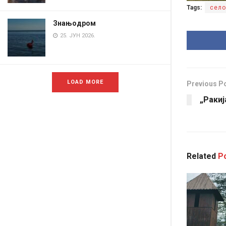
Tags:
село
Знањодром
25. ЈУН 2026.
LOAD MORE
Previous P
„Раки
Related
Po