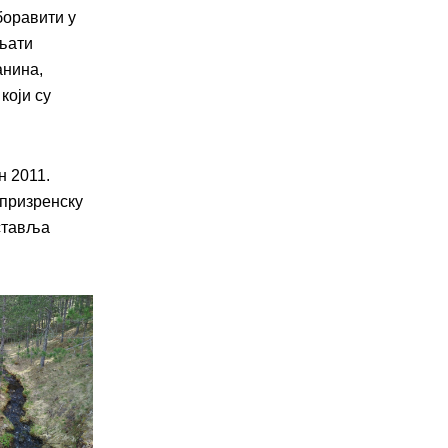
боравити у
љати
анина,
који су
.
н 2011.
-призренску
дставља