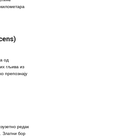
5 километара
cens)
на од
вих гљива из
ко препознају
 изузетно редак
. Златни бор