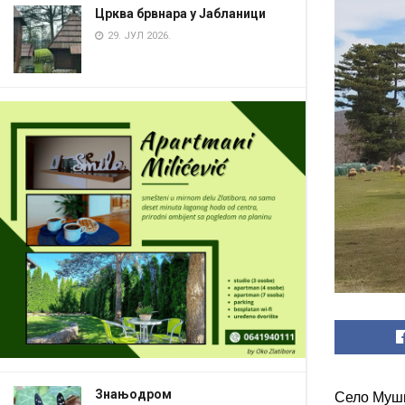
Црква брвнара у Јабланици
29. ЈУЛ 2026.
Знањодром
Село Мушв