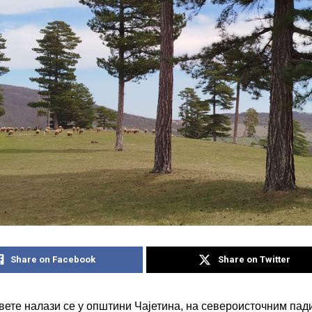
Share on Facebook
Share on Twitter
ете налази се у општини Чајетина, на североисточним па