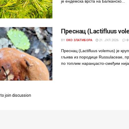
је ендемска врста на Балканско...
Преснац (Lactifluus vo
BY
ОКО ЗЛАТИБОРА
21. ЈУЛ 2026.
0
Преснац (Lactifluus volemus) је кру
гљива из породице Russulaceae, 
по топлим наранџасто-смеђим ниј
to join discussion