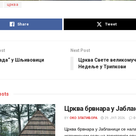
црква
Share
Tweet
ost
Next Post
јада“ у Шљивовици
Црква Свете великому
Недеље у Трипкови
sts
Црква брвнара у Јабла
BY
ОКО ЗЛАТИБОРА
29. ЈУЛ 2026.
0
Црква брвнара у Јабланици се нала
истоименом селу на територији оп