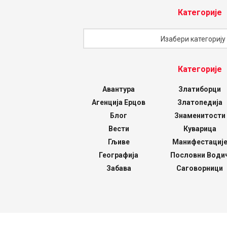
Категорије
Категорије
Изабери категорију
Категорије
Авантура
Златиборци
Агенција Ерцов
Златопедија
Блог
Знаменитости
Вести
Куварица
Гљиве
Манифестациј
Географија
Пословни Води
Забава
Саговорници