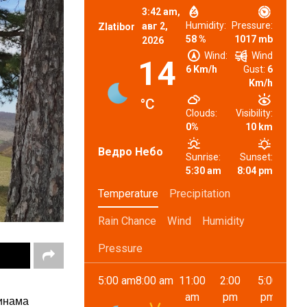
3:42 am,
Humidity:
Pressure:
авг 2,
Zlatibor
58 %
1017 mb
2026
Wind:
Wind
14
6 Km/h
Gust:
6
Km/h
°C
Clouds:
Visibility:
0%
10 km
Ведро Небо
Sunrise:
Sunset:
5:30 am
8:04 pm
Temperature
Precipitation
Rain Chance
Wind
Humidity
Pressure
5:00 am
8:00 am
11:00
2:00
5:00
8:
am
pm
pm
p
динама