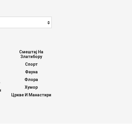
Смештај На
Златибору
Спорт
Фауна
Флора
е
Хумор
ч
Цркве И Манастири