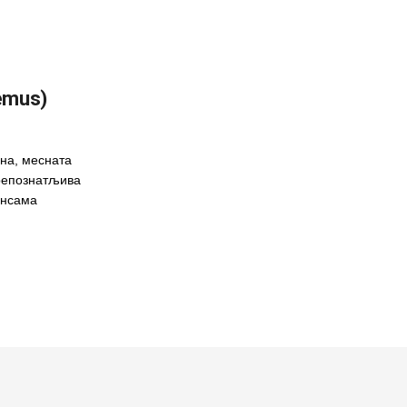
lemus)
пна, месната
препознатљива
ансама