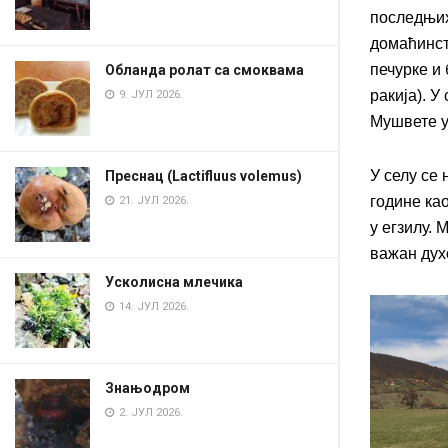
последњих
домаћинст
печурке и
Обланда ролат са смоквама
ракија). У
9. ЈУЛ 2026.
Мушвете у
У селу се
Преснац (Lactifluus volemus)
године ка
21. ЈУЛ 2026.
у егзилу. 
важан дух
Усколисна млечика
14. ЈУЛ 2026.
Знањодром
2. ЈУЛ 2026.