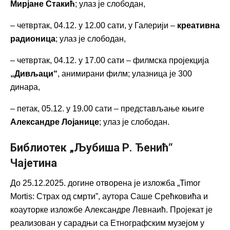
Мирјане Стакић
; улаз је слободан,
– четвртак, 04.12. у 12.00 сати, у Галерији –
креативна
радионица
; улаз је слободан,
– четвртак, 04.12. у 17.00 сати – филмска пројекција
„Дивљаци“
, анимирани филм; улазница је 300
динара,
– петак, 05.12. у 19.00 сати – представљање књиге
Александре Лојанице
; улаз је слободан.
Библиотек „Љубиша Р. Ђенић“
Чајетина
До 25.12.2025. догине отворена је изложба „Timor
Mortis: Страх од смрти”, аутора Саше Срећковића и
коауторке изложбе Александре Левнаић. Пројекат је
реализован у сарадњи са Етнографским музејом у