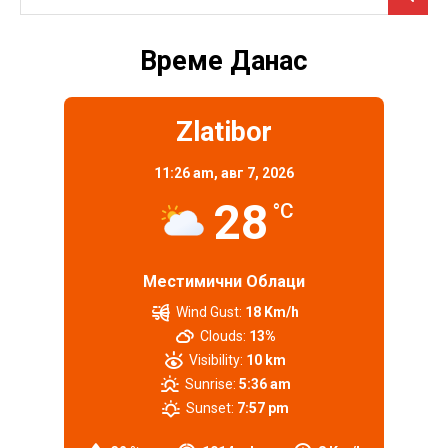
Време Данас
Zlatibor
11:26 am,
авг 7, 2026
28
°C
Местимични Облаци
Wind Gust:
18 Km/h
Clouds:
13%
Visibility:
10 km
Sunrise:
5:36 am
Sunset:
7:57 pm