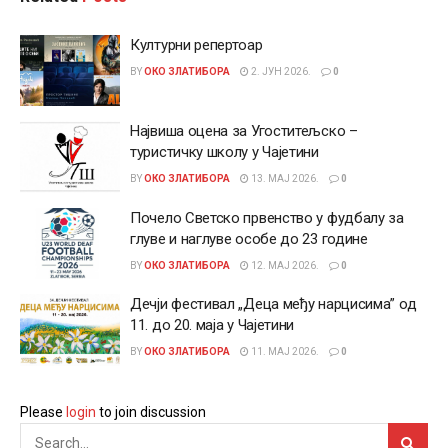
Културни репертоар
BY
ОКО ЗЛАТИБОРА
2. ЈУН 2026.
0
Највиша оцена за Угоститељско –
туристичку школу у Чајетини
BY
ОКО ЗЛАТИБОРА
13. МАЈ 2026.
0
Почело Светско првенство у фудбалу за
глуве и наглуве особе до 23 године
BY
ОКО ЗЛАТИБОРА
12. МАЈ 2026.
0
Дечји фестивал „Деца међу нарцисима” од
11. до 20. маја у Чајетини
BY
ОКО ЗЛАТИБОРА
11. МАЈ 2026.
0
Please
login
to join discussion