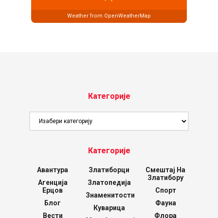
Weather from OpenWeatherMap
Категорије
Категорије
Категорије
Авантура
Златиборци
Смештај На
Златибору
Агенција
Златопедија
Ерцов
Спорт
Знаменитости
Блог
Фауна
Куварица
Вести
Флора