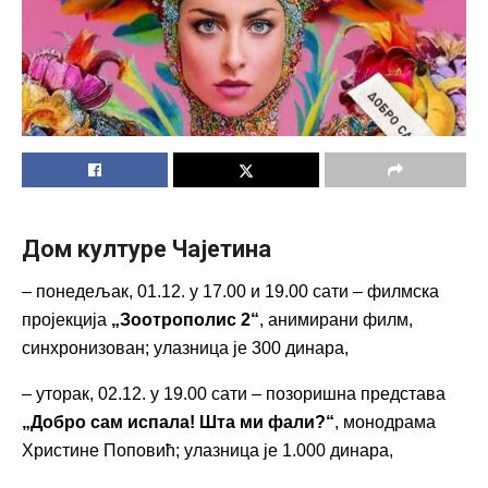
Дом културе Чајетина
– понедељак, 01.12. у 17.00 и 19.00 сати – филмска
пројекција
„Зоотрополис 2“
, анимирани филм,
синхронизован; улазница је 300 динара,
– уторак, 02.12. у 19.00 сати – позоришна представа
„Добро сам испала! Шта ми фали?“
, монодрама
Христине Поповић; улазница је 1.000 динара,