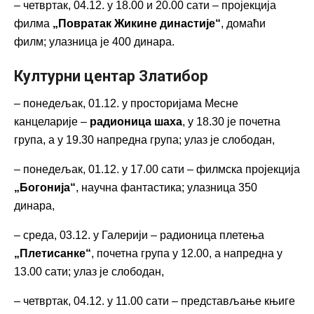
– четвртак, 04.12. у 18.00 и 20.00 сати – пројекција
филма
„Повратак Жикине династије“
, домаћи
филм; улазница је 400 динара.
Културни центар Златибор
– понедељак, 01.12. у просторијама Месне
канцеларије –
радионица шаха
, у 18.30 је почетна
група, а у 19.30 напредна група; улаз је слободан,
– понедељак, 01.12. у 17.00 сати – филмска пројекција
„Богонија“
, научна фантастика; улазница 350
динара,
– среда, 03.12. у Галерији – радионица плетења
„Плетисанке“
, почетна група у 12.00, а напредна у
13.00 сати; улаз је слободан,
– четвртак, 04.12. у 11.00 сати – представљање књиге