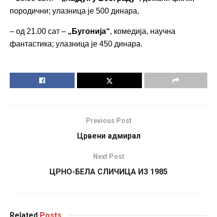
породични; улазница је 500 динара,
– од 21.00 сат –
„Бугонија“
, комедија, научна
фантастика; улазница је 450 динара.
Previous Post
Црвени адмирал
Next Post
ЦРНО-БЕЛА СЛИЧИЦА ИЗ 1985
Related
Posts