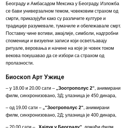
Београду и Амбасадом Мексика у Београду. Изложба
се бави универзалном темом, човековим страхом од
смрти, приказујући како су различите културе и
традиције разумевале, тумачиле и обележавале смрт.
Поставку чине вотиви, амајлије, симболи, надгробни
споменици и визуелни записи који осветљавају
ритуале, веровања и начине на које је човек током
векова покушавао да се избори са страхом од
пролазности.
Биоскоп Арт Ужице
– у 18.00 и 20.00 сати –
„Зоотрополус 2“
, анимирани
филм, синхронизовано, 3Д; улазница је 450 динара,
– од 19.00 сати –
„“Зоотрополус 2“
, анимирани
филм, синхронизовано, 2Д; улазница је 400 динара,
– 20.00 сати –
„Хајдук у Београду“
, домаћи филм,