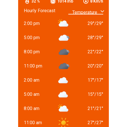
32 %
1014 mb
8 Km/h
Hourly Forecast
2:00 pm
29
°
/
29
°
5:00 pm
28
°
/
29
°
8:00 pm
22
°
/
22
°
11:00 pm
20
°
/
20
°
2:00 am
17
°
/
17
°
5:00 am
15
°
/
15
°
8:00 am
21
°
/
21
°
11:00 am
27
°
/
27
°