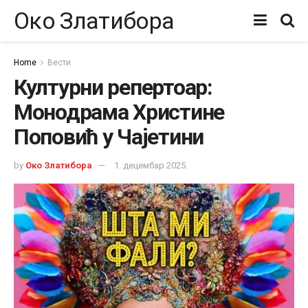
Око Златибора
Home
Вести
Културни репертоар:
Монодрама Христине
Поповић у Чајетини
by
Око Златибора
1. децембар 2025.