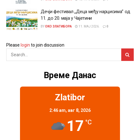
Дечји фестивал „Деца међу нарцисима” од
11. до 20. маја у Чајетини
BY
ОКО ЗЛАТИБОРА
11. МАЈ 2026.
0
Please
login
to join discussion
Време Данас
Zlatibor
2:46 am,
авг 8, 2026
17
°C