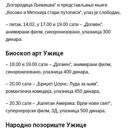
„Богородица Љевишка“ и представљање књиге
„Косово и Метохија стари путописи“, улаз је слободан,
– петак, 14.02. у 17.00 и 19.00 сати – „Догмен“,
анимирани филм, синхронизовано, улазница 300
динара.
Биоскоп арт Ужице
– 18.00 и 19.00 сати – „Догмен“, анимирани филм,
синхронизовано, улазница 400 динара,
– 20.00 сати – „Бриџет Џоунс: Луда за њим“,
романтична комедија, улазница 450 динара,
– 20.30 сати – „Капетан Америка: Врли нови свет“,
суперхеројски филм, 3Д, улазница 500 динара.
Народно позориште Ужице