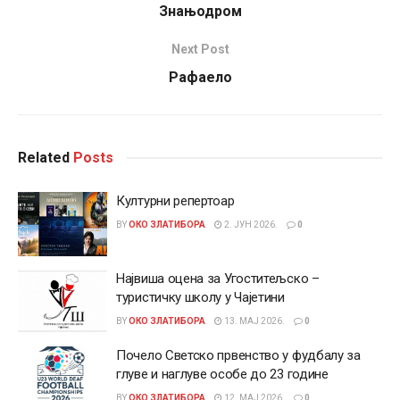
Знањодром
Next Post
Рафаело
Related
Posts
Културни репертоар
BY
ОКО ЗЛАТИБОРА
2. ЈУН 2026.
0
Највиша оцена за Угоститељско –
туристичку школу у Чајетини
BY
ОКО ЗЛАТИБОРА
13. МАЈ 2026.
0
Почело Светско првенство у фудбалу за
глуве и наглуве особе до 23 године
BY
ОКО ЗЛАТИБОРА
12. МАЈ 2026.
0