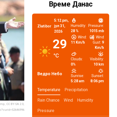
Време Данас
5:12 pm,
Humidity:
Pressure:
јул 31,
Zlatibor
28 %
1015 mb
2026
Wind:
Wind
29
11 Km/h
Gust:
9
Km/h
°C
Clouds:
Visibility:
0%
10 km
Ведро Небо
Sunrise:
Sunset:
5:28 am
8:06 pm
Temperature
Precipitation
Rain Chance
Wind
Humidity
mp, CC BY-SA 2.0,
p?curid=52646996
Pressure