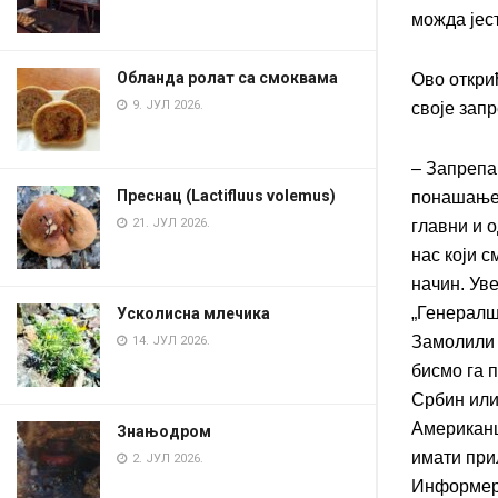
можда јест
Обланда ролат са смоквама
Ово открић
9. ЈУЛ 2026.
своје зап
– Запрепа
Преснац (Lactifluus volemus)
понашање 
21. ЈУЛ 2026.
главни и 
нас који 
начин. Уве
„Генералшт
Усколисна млечика
Замолили 
14. ЈУЛ 2026.
бисмо га 
Србин или 
Американц
Знањодром
имати прил
2. ЈУЛ 2026.
Информер 