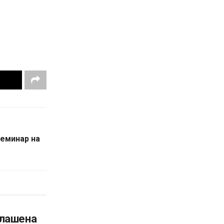
семинар на
глашена