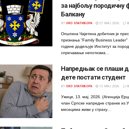
за најбољу породичну 
Балкану
BY
ОКО ЗЛАТИБОРА
27. МАЈ 2026.
0
Општина Чајетина добитник је пре
признања "Family Business Leader" 
године додељује Институт за пород
спречавање непотизма...
Напредњак се плаши д
дете постати студент
BY
ОКО ЗЛАТИБОРА
13. МАЈ 2026.
0
Ужице, 13. мај. 2026. (Агенција Ерц
члан Српске напредне странке из 
месецима живи у страху...