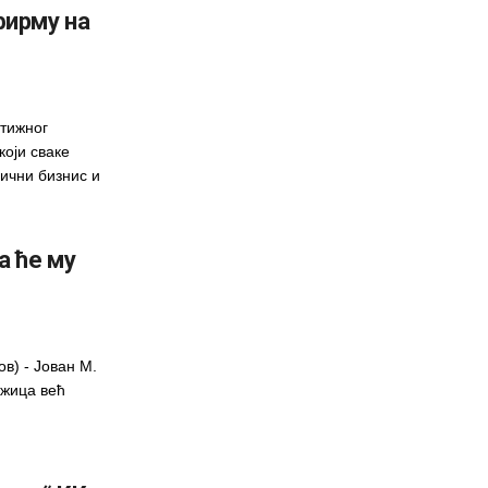
фирму на
стижног
који сваке
ични бизнис и
а ће му
ов) - Јован М.
Ужица већ