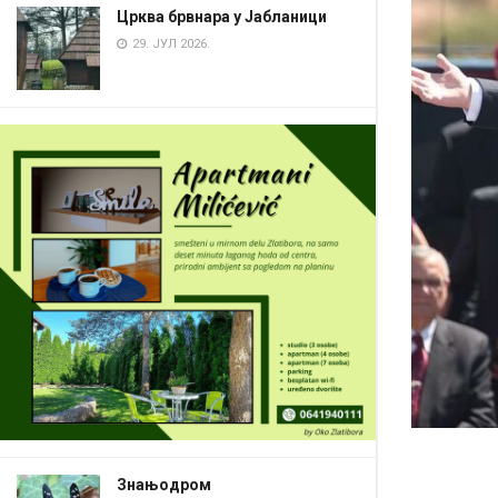
Црква брвнара у Јабланици
29. ЈУЛ 2026.
Знањодром