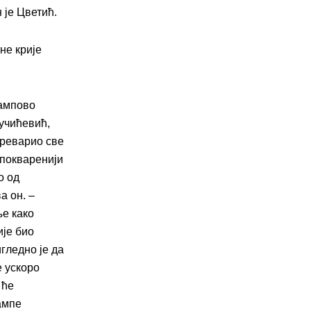
 је Цветић.
не крије
рампово
учићевић,
преварио све
јпокваренији
о од
а он. –
е како
ије био
игледно је да
е ускоро
 ће
ампе