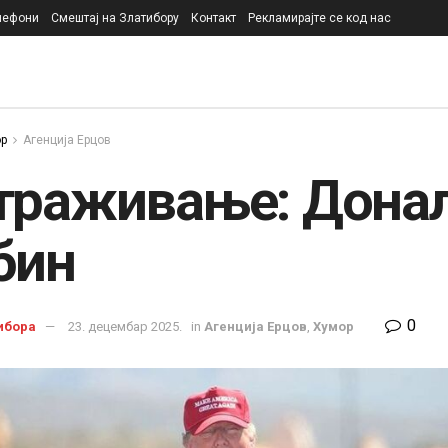
лефони
Смештај на Златибору
Контакт
Рекламирајте се код нас
р
Агенција Ерцов
траживање: Донал
бин
0
ибора
23. децембар 2025.
in
Агенција Ерцов
,
Хумор