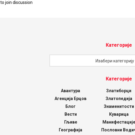
to join discussion
Категорије
Категорије
Изабери категорију
Категорије
Авантура
Златиборци
Агенција Ерцов
Златопедија
Блог
Знаменитости
Вести
Куварица
Гљиве
Манифестациј
Географија
Пословни Води