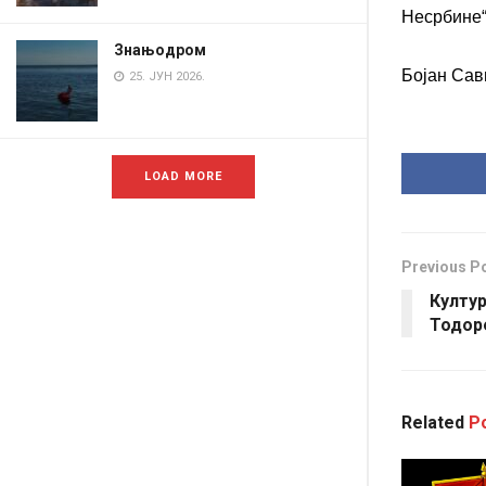
Несрбине“
Знањодром
Бојан Сав
25. ЈУН 2026.
LOAD MORE
Previous P
Култур
Тодор
Related
Po