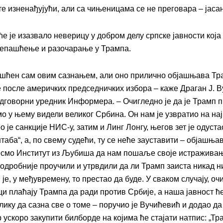
е изненађујући, али са чињеницама се не преговара – јасан
е је изазвало неверицу у добром делу српске јавности која 
репашћење и разочарање у Трампа.
шћен сам овим сазнањем, али оно прилично објашњава Т
после америчких председничких избора – каже Драган Ј. В
одговорни уредник Информера. – Очигледно је да је Трамп 
смо у њему видели великог Србина. Он нам је узвратио на на
о је санкције НИС-у, затим и Линг Лонгу, његов зет је одуста
аба“, а, по свему судећи, ту се неће зауставити – објашњав
смо Институт из Љубиша да нам пошаље своје истраживањ
подробније проучили и утрвдили да ли Трамп заиста никад н
је, у међувремену, то престао да буде. У сваком случају, оч
и плаћају Трампа да ради против Србије, а наша јавност ћ
ику да сазна све о томе – поручио је Вучићевић и додао да
ускоро закупити билборде на којима ће стајати натпис: „Тр