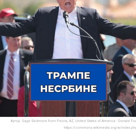
Аутор: Gage Skidmore from Peoria, AZ, United States of America - Donald Tru
https://commons.wikimedia.org/w/index.ph