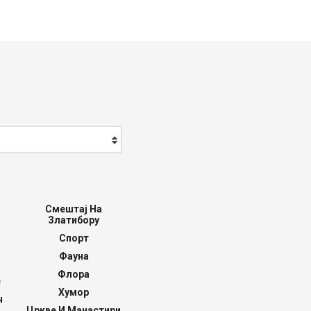
Смештај На
Златибору
Спорт
Фауна
Флора
е
Хумор
ч
Цркве И Манастири