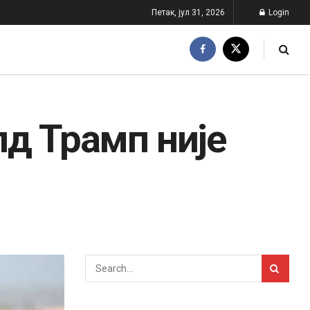
Петак, јул 31, 2026
Login
д Трамп није