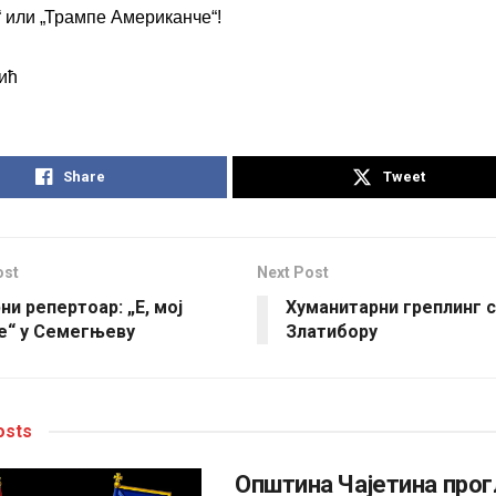
 или „Трампе Американче“!
ић
Share
Tweet
ost
Next Post
ни репертоар: „Е, мој
Хуманитарни греплинг 
е“ у Семегњеву
Златибору
sts
Општина Чајетина про