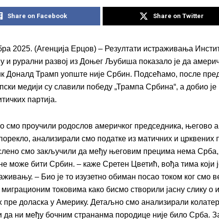
Share on Facebook
Share on Twitter
бра 2025. (Агенција Ерцов) – Резултати истраживања Инстит
ју и рурални развој из Доњег Љубиша показало је да амери
к Доналд Трамп уопште није Србин. Подсећамо, после пре
рпски медији су славили победу „Трампа Србина“, а добио је
тичких партија.
 смо проучили родослов америчког председника, његово а
 порекло, анализирали смо податке из матичних и црквених 
лено смо закључили да међу његовим прецима нема Срба,
не може бити Србин. – каже Сретен Цветић, вођа тима који 
аживању. – Био је то изузетно обиман посао током ког смо 
 миграционим токовима како бисмо створили јасну слику о 
 пре доласка у Америку. Детаљно смо анализирали колатер
и да ни међу бочним странанма породице није било Срба. 