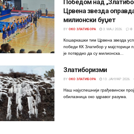
Победом над „Златибо
Црвена звезда оправд
милионски буџет
BY
ОКО ЗЛАТИБОРА
3. МАЈ 2026.
0
Кошаркашки тим Црвена звезда усп
победи КК Златибор у мајсторици п
је потврдио да су милионска...
Златиборизми
BY
ОКО ЗЛАТИБОРА
13. ЈАНУАР 2026.
Наш најуспешнији грађевински прој
обилазница око здравог разума.