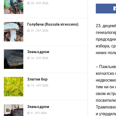
23. ЈУЛ 2026.
Голубача (Russula virescens)
23. децем
21. ЈУЛ 2026.
генеалоги
председни
избора, с
Знањодром
неких поли
16. ЈУЛ 2026.
– Пажљиво
когнатско
Златни бор
недвосмис
14. ЈУЛ 2026.
тим ни он 
овом истр
посветили
Знањодром
Трампових
9. ЈУЛ 2026.
и утврдил