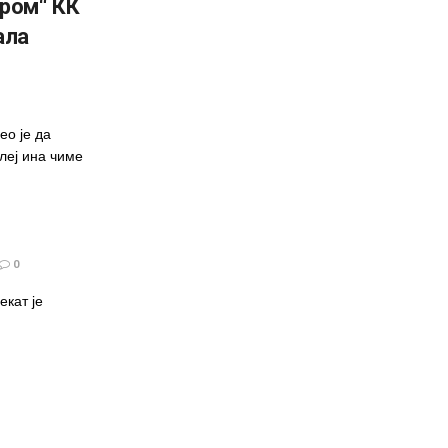
ром“ КК
ала
ео је да
леј ина чиме
0
екат је