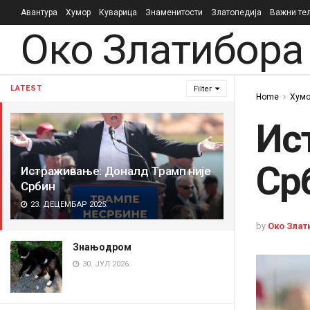
Авантура
Хумор
Куварица
Знаменитости
Златопедија
Важни те
Око Златибора
LATEST
Filter
Home
Хумо
Ис
Ср
Истраживање: Доналд Трамп није
Србин
23. ДЕЦЕМБАР 2025.
by
Око Злат
Знањодром
30. ЈУЛ 2026.