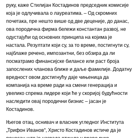
руку, каже Стилијан Костадинов председник комисије
која је одлучивала о лауреатима. – Од скромних
почетака, пре нешто више од две деценије, до данас,
ова породична фирма бележи константан развој, не
одустајући од основних принципа на којима је
настала. Резултати који су, за то време, постигнути су,
најблаже речено, импозантни, без обзира да ли
посматрамо финансијске билансе или раст броја
запослених чланова ближе и даље фамилије. Додатну
вредност овом достигнућу даје чињеница да
компанија на време ради на смени генерација и
увелико спрема лидере који ће у скоријој будућности
наследити овај породични бизнис – јасан је
Костадинов.
Његов отац, оснивач и власник угледног Института
„Трифон Иванов“, Христо Костадинов истиче да је