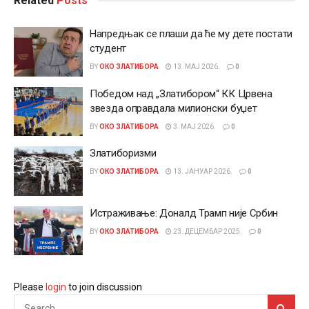
Related
Posts
Напредњак се плаши да ће му дете постати
студент
BY
ОКО ЗЛАТИБОРА
13. МАЈ 2026.
0
Победом над „Златибором“ КК Црвена
звезда оправдала милионски буџет
BY
ОКО ЗЛАТИБОРА
3. МАЈ 2026.
0
Златиборизми
BY
ОКО ЗЛАТИБОРА
13. ЈАНУАР 2026.
0
Истраживање: Доналд Трамп није Србин
BY
ОКО ЗЛАТИБОРА
23. ДЕЦЕМБАР 2025.
0
Please
login
to join discussion