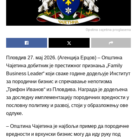
Opstina cajetina proglasena
Пловдив 27. мај 2026. (Агенција Ерцов) – Општина
Чајетина добитник је престижног признања „Family
Business Leader“ који сваке године додељује Институт
за породични бизнис и спречавање непотизма
„Трифон Иванов“ из Пловдива. Награда је додељена
за доследну имплементацију породичних вредности у
пословну политику и развој, стоји у образложењу ове
одлуке.
– Општина Чајетина је најбољи пример да породичне
вредности и врхунски бизнис могу да иду руку под