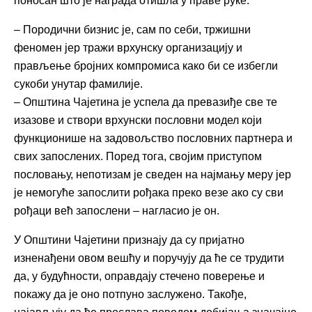
поносан што је награда отишла у праве руке.
– Породични бизнис је, сам по себи, тржишни
феномен јер тражи врхунску организацију и
прављење бројних компромиса како би се избегли
сукоби унутар фамилије.
– Општина Чајетина је успела да превазиђе све те
изазове и створи врхунски пословни модел који
функционише на задовољство пословних партнера и
свих запослених. Поред тога, својим приступом
пословању, непотизам је сведен на најмању меру јер
је немогуће запослити рођака преко везе ако су сви
рођаци већ запослени – нагласио је он.
У Општини Чајетини признају да су пријатно
изненађени овом вешћу и поручују да ће се трудити
да, у будућности, оправдају стечено поверење и
покажу да је оно потпуно заслужено. Такође,