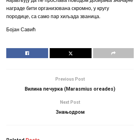
најављују да ће прослава поводом добијања значајне
награде бити организована скромно, у кругу
породице, са само пар хиљада званица.
Бојан Савић
Previous Post
Вилина печурка (Marasmius oreades)
Next Post
Знањодром