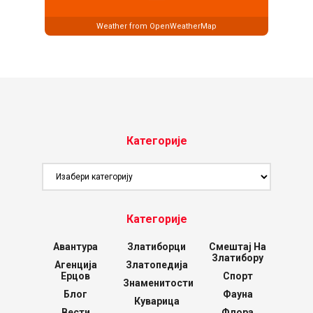
Weather from OpenWeatherMap
Категорије
Категорије
Категорије
Авантура
Златиборци
Смештај На
Златибору
Агенција
Златопедија
Ерцов
Спорт
Знаменитости
Блог
Фауна
Куварица
Вести
Флора