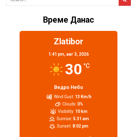
Време Данас
Zlatibor
1:41 pm,
авг 3, 2026
30
°C
Ведро Небо
Wind Gust:
13 Km/h
Clouds:
0%
Visibility:
10 km
Sunrise:
5:31 am
Sunset:
8:02 pm