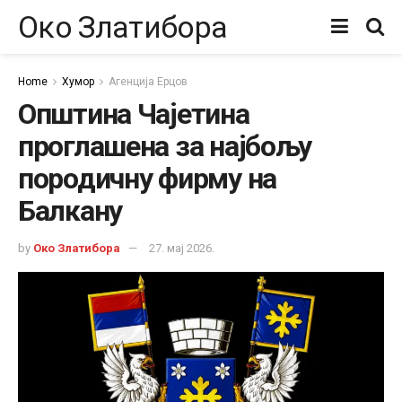
Око Златибора
Home
Хумор
Агенција Ерцов
Општина Чајетина
проглашена за најбољу
породичну фирму на
Балкану
by
Око Златибора
27. мај 2026.