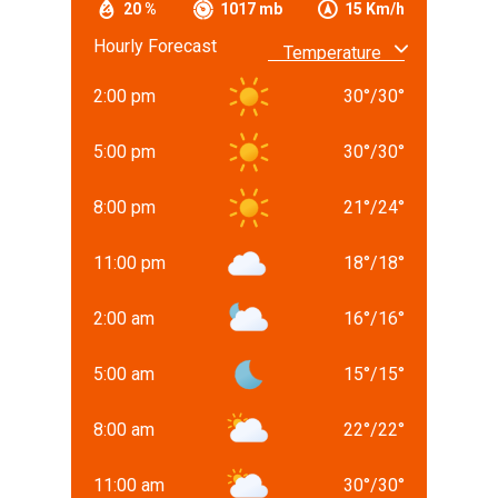
20 %
1017 mb
15 Km/h
Hourly Forecast
2:00 pm
30
°
/
30
°
5:00 pm
30
°
/
30
°
8:00 pm
21
°
/
24
°
11:00 pm
18
°
/
18
°
2:00 am
16
°
/
16
°
5:00 am
15
°
/
15
°
8:00 am
22
°
/
22
°
11:00 am
30
°
/
30
°