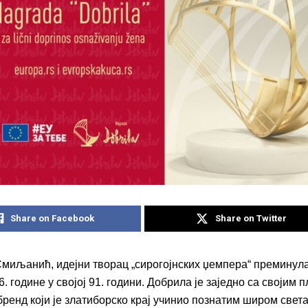
Share on Facebook
Share on Twitter
миљанић, идејни творац „сирогојнских џемпера“ преминула 
. године у својој 91. години. Добрила је заједно са својим
бренд који је златиборско крај учинио познатим широм света