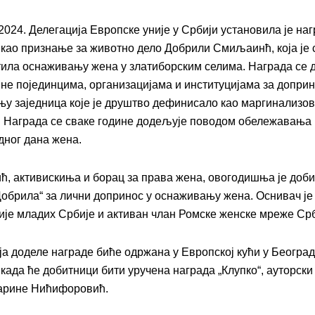
2024. Делегација Европске уније у Србији установила је на
 као признање за животно дело Добрили Смиљаинћ, која је 
тила оснаживању жена у златиборским селима. Награда се 
ине појединцима, организацијама и институцијама за доприн
у заједница које је друштво дефинисало као маргинализов
 Награда се сваке године додељује поводом обележавања
ног дана жена.
ћ, активискиња и борац за права жена, овогодишња је доб
Добрила“ за лични допринос у оснаживању жена. Оснивач је
ије младих Србије и активан члан Ромске женске мреже Срб
а доделе награде биће одржана у Европској кући у Београ
 када ће добитници бити уручена награда „Клупко“, ауторски
арине Нићифоровић.