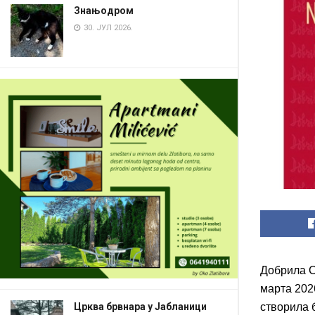
Знањодром
30. ЈУЛ 2026.
Добрила С
марта 2026
Црква брвнара у Јабланици
створила 