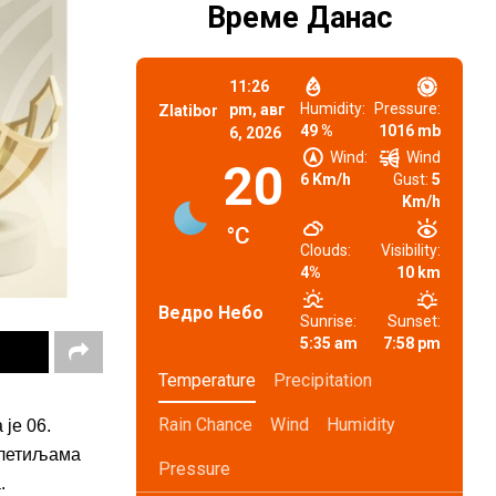
Време Данас
11:26
Humidity:
Pressure:
pm,
авг
Zlatibor
49 %
1016 mb
6, 2026
Wind:
Wind
20
6 Km/h
Gust:
5
Km/h
°C
Clouds:
Visibility:
4%
10 km
Ведро Небо
Sunrise:
Sunset:
5:35 am
7:58 pm
Temperature
Precipitation
Rain Chance
Wind
Humidity
је 06.
 плетиљама
Pressure
.