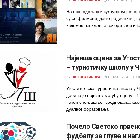
BY
ОКО ЗЛАТИБОРА
2. ЈУН 2026.
0
На овонедељном културном репер
су се филмови, дечје радионице, п
изложбе, књижевне вечери, али и к
Највиша оцена за Уго
– туристичку школу у Ч
BY
ОКО ЗЛАТИБОРА
13. МАЈ 2026.
0
Угоститељско-туристичка школа у Ч
добила је највишу могућу оцену - 4 
након спољашњег вредновања ква
дуалног образовања
Почело Светско првенс
фудбалу за глуве и наг