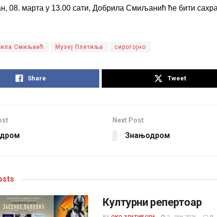
ан, 08. марта у 13.00 сати, Добрила Смиљанић ће бити сахр
рила Смиљаић
Музеј Плетиља
сирогојно
Share
Tweet
ost
Next Post
дром
Знањодром
sts
Културни репертоар