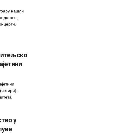
тоару нашли
редставе,
онцерти.
ститељско
ајетини
ајетини
(четири) -
литета
тво у
луве