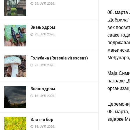
29. ЈУЛ 2026.
08. марта 
„Добрила“
Знањодром
век посве
23. ЈУЛ 2026.
сваке год
подржавањ
мањинске.
Међународ
Голубача (Russula virescens)
21. ЈУЛ 2026.
Маја Сими
награде „
организац
Знањодром
16. ЈУЛ 2026.
Церемониј
08. марта,
вајарке М
Златни бор
14. ЈУЛ 2026.