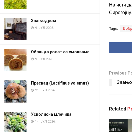
На исти д
Сирогојну.
Знањодром
9. ЈУЛ 2026.
Tags:
Доб
Обланда ролат са смоквама
9. ЈУЛ 2026.
Previous P
Знањо
Преснац (Lactifluus volemus)
21. ЈУЛ 2026.
Related
Po
Усколисна млечика
14. ЈУЛ 2026.