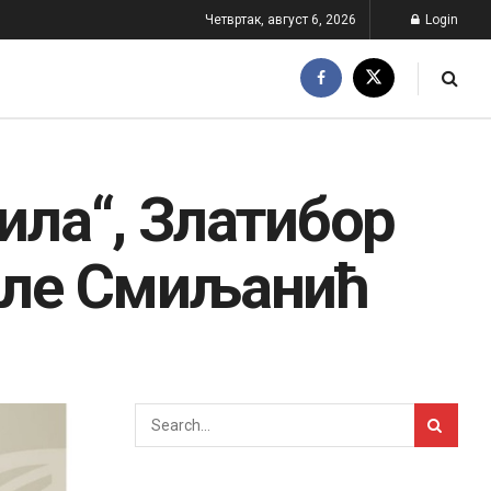
Четвртак, август 6, 2026
Login
ила“, Златибор
иле Смиљанић