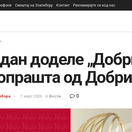
лефони
Смештај на Златибору
Контакт
Рекламирајте се код нас
и
 дан доделе „Добр
 опрашта од Добр
0
ибора
7. март 2026.
in
Вести