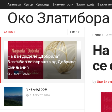
Авантура
Хумор
Куварица
Знаменитости
Златопедија
Важни те
Око Златибора
LATEST
Filter
Home
Вест
На
На дан доделе „Добрила“,
се
Златибор се опрашта од Добриле
Смиљанић
7. МАРТ 2026.
by
Око Злат
Знањодром
6. АВГУСТ 2026.