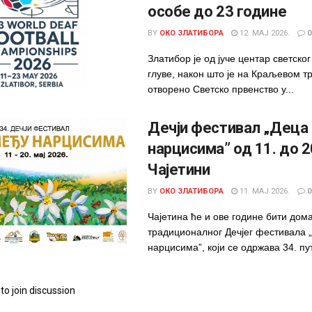
особе до 23 године
BY
ОКО ЗЛАТИБОРА
12. МАЈ 2026.
0
Златибор је од јуче центар светско
глуве, након што је на Краљевом т
отворено Светско првенство у...
Дечји фестивал „Деца
нарцисима” од 11. до 20
Чајетини
BY
ОКО ЗЛАТИБОРА
11. МАЈ 2026.
0
Чајетина ће и ове године бити дом
традиционалног Дечјег фестивала 
нарцисима”, који се одржава 34. пут
to join discussion