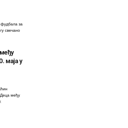
г фудбала за
ргу свечано
 међу
. маја у
аћин
„Деца међу
.