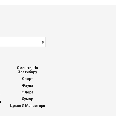
Смештај На
Златибору
Спорт
Фауна
Флора
е
Хумор
ч
Цркве И Манастири