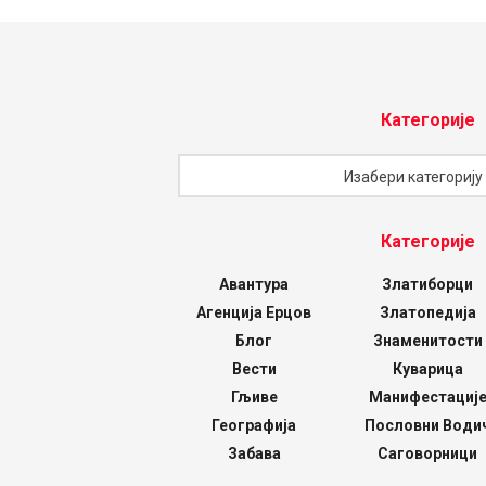
Категорије
Категорије
Изабери категорију
Категорије
Авантура
Златиборци
Агенција Ерцов
Златопедија
Блог
Знаменитости
Вести
Куварица
Гљиве
Манифестациј
Географија
Пословни Води
Забава
Саговорници