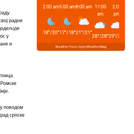
2:00 am
5:00 am
8:00 am
11:00
2:00
5:
граду
am
pm
p
свој радни
додељује
18
°
/
20
°
17
°
/
18
°
21
°
/
21
°
28
°
/
28
°
29
°
/
29
°
30
°
ос у
ане и
Weather from OpenWeatherMap
итница
 Ромске
ије.
ду поводом
 рад српске