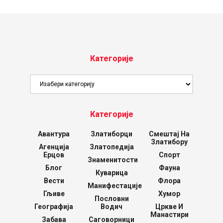
Категорије
Категорије
Категорије
Авантура
Златиборци
Смештај На
Златибору
Агенција
Златопедија
Ерцов
Спорт
Знаменитости
Блог
Фауна
Куварица
Вести
Флора
Манифестације
Гљиве
Хумор
Пословни
Географија
Водич
Цркве И
Манастири
Забава
Саговорници