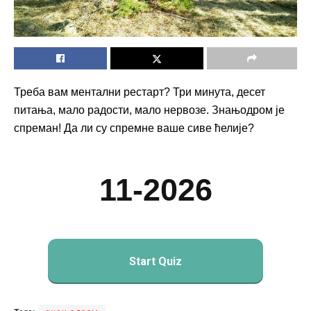
Треба вам ментални рестарт? Три минута, десет
питања, мало радости, мало нервозе. Знањодром је
спреман! Да ли су спремне ваше сиве ћелије?
11-2026
Start Quiz