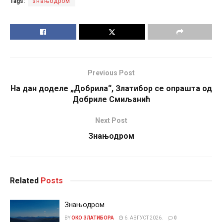
Tags:
знањодром
Previous Post
На дан доделе „Добрила“, Златибор се опрашта од
Добриле Смиљанић
Next Post
Знањодром
Related
Posts
Знањодром
BY
ОКО ЗЛАТИБОРА
6. АВГУСТ 2026.
0