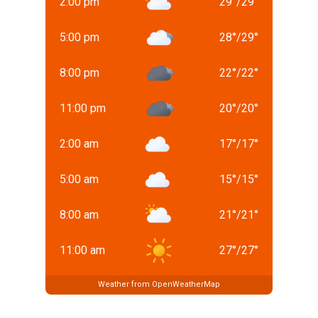
2:00 pm
29
°
/
29
°
5:00 pm
28
°
/
29
°
8:00 pm
22
°
/
22
°
11:00 pm
20
°
/
20
°
2:00 am
17
°
/
17
°
5:00 am
15
°
/
15
°
8:00 am
21
°
/
21
°
11:00 am
27
°
/
27
°
Weather from OpenWeatherMap