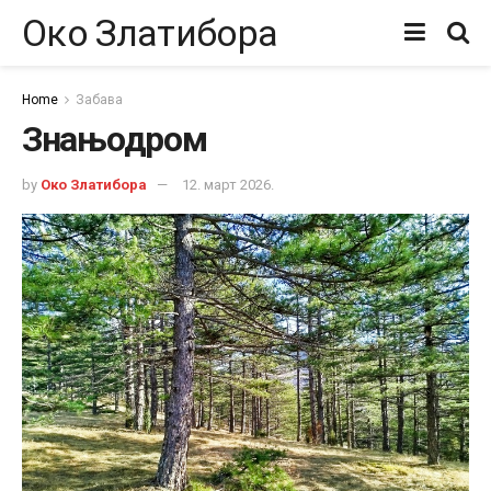
Око Златибора
Home
Забава
Знањодром
by
Око Златибора
12. март 2026.