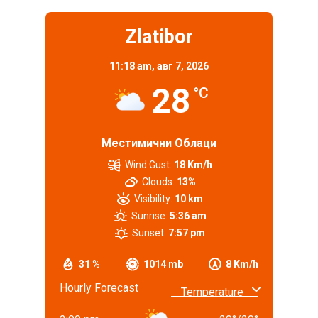
Zlatibor
11:18 am,
авг 7, 2026
28
°C
Местимични Облаци
Wind Gust:
18 Km/h
Clouds:
13%
Visibility:
10 km
Sunrise:
5:36 am
Sunset:
7:57 pm
31 %
1014 mb
8 Km/h
Hourly Forecast