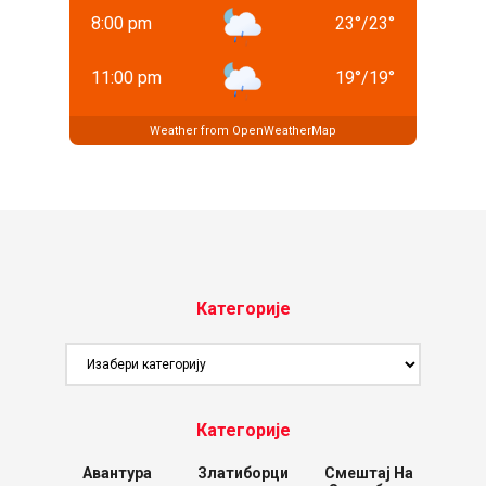
8:00 pm
23
°
/
23
°
11:00 pm
19
°
/
19
°
Weather from OpenWeatherMap
Категорије
Категорије
Категорије
Авантура
Златиборци
Смештај На