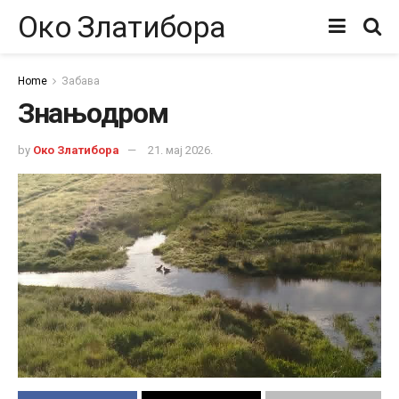
Око Златибора
Home
Забава
Знањодром
by
Око Златибора
21. мај 2026.