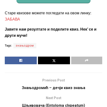
Старе квизове можете погледати на овом линку:
ЗАБАВА
Јавите нам резултате и поделите квиз. Нек’ се и
други муче!
Tags:
знањодром
Previous Post
Знањодромић – дечји квиз знања
Next Post
Шљивовача (Entoloma clypeatum)