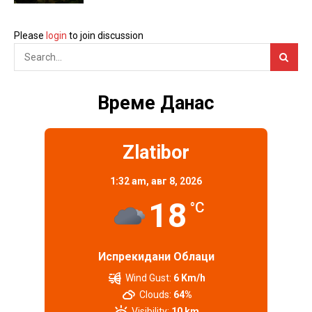
Please
login
to join discussion
Време Данас
Zlatibor
1:32 am,
авг 8, 2026
18
°C
Испрекидани Облаци
Wind Gust:
6 Km/h
Clouds:
64%
Visibility:
10 km