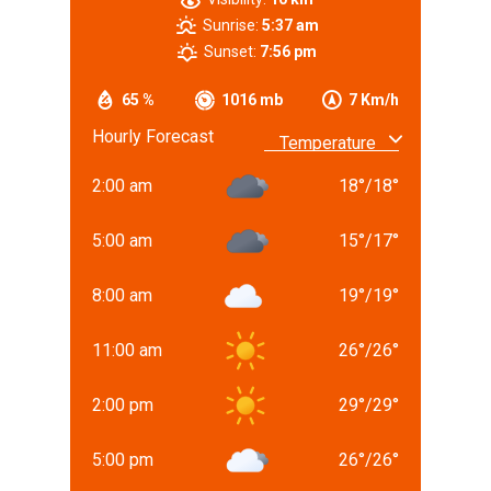
Sunrise:
5:37 am
Sunset:
7:56 pm
65 %
1016 mb
7 Km/h
Hourly Forecast
2:00 am
18
°
/
18
°
5:00 am
15
°
/
17
°
8:00 am
19
°
/
19
°
11:00 am
26
°
/
26
°
2:00 pm
29
°
/
29
°
5:00 pm
26
°
/
26
°