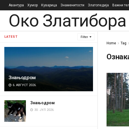
Авантура
Хумор
Куварица
Знаменитости
Златопедија
Важни те
Око Златибора
LATEST
Filter
Home
Tag
Ознак
Знањодром
6. АВГУСТ 2026.
Знањодром
30. ЈУЛ 2026.