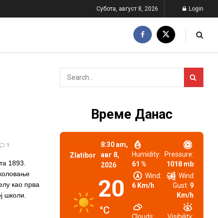
Субота, август 8, 2026
Login
Време Данас
8:30 am,
1
Humidity:
Pressure:
авг 8,
Zlatibor
та 1893.
61 %
1018 mb
2026
коловање
Wind:
Wind
20
елу као прва
6 Km/h
Gust:
9
ј школи.
Km/h
°C
Clouds:
Visibility: