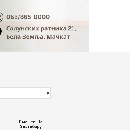
Смештај На
Златибору