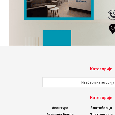
Категорије
Категорије
Изабери категорију
Категорије
Авантура
Златиборци
Агенција Ерцов
Златопедија