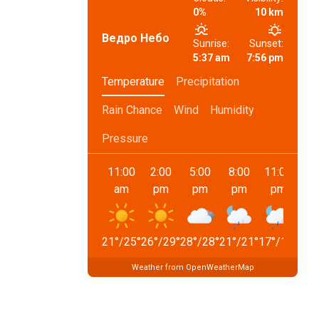
0%
10 km
Ведро Небо
Sunrise:
Sunset:
5:37 am
7:56 pm
Temperature
Precipitation
Rain Chance
Wind
Humidity
Pressure
11:00
2:00
5:00
8:00
11:00
2:0
am
pm
pm
pm
pm
18
°
21
°
/
25
°
26
°
/
29
°
28
°
/
28
°
21
°
/
21
°
17
°
/
17
°
Weather from OpenWeatherMap