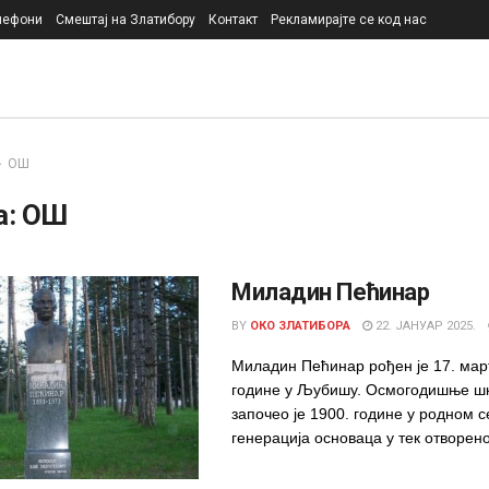
лефони
Смештај на Златибору
Контакт
Рекламирајте се код нас
ОШ
а:
ОШ
Миладин Пећинар
BY
ОКО ЗЛАТИБОРА
22. ЈАНУАР 2025.
Миладин Пећинар рођен је 17. мар
године у Љубишу. Осмогодишње ш
започео је 1900. године у родном с
генерација основаца у тек отворено