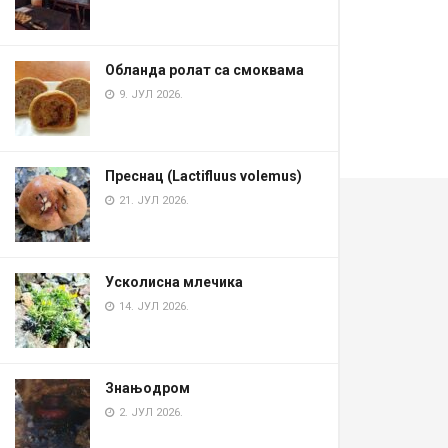
Обланда ролат са смоквама
9. ЈУЛ 2026.
Преснац (Lactifluus volemus)
21. ЈУЛ 2026.
Усколисна млечика
14. ЈУЛ 2026.
Знањодром
2. ЈУЛ 2026.