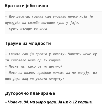
Кратко и јебитачно
- Пре десетак година сам упознао момка који је 
пуцајући на свадби погодио кума у јаја
- Куме, изгоре ти кеса
!
Трауме из младости
- 
Свашта сам ја прош'о у животу. Човече, мене су 
ти силовале жене од 75 година. 
- Мајке ти, како се то десило? 
- Лежо на плажи, приђоше почеше да ме милују, да 
виш јада кад то ухвати штафету!
Дугорочно планирање
–
Човече, 84. ми умро деда. Ја им’о 12 година.