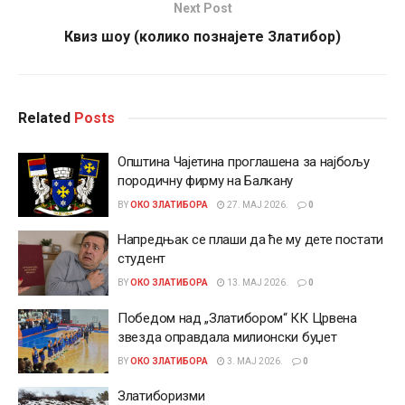
Next Post
Квиз шоу (колико познајете Златибор)
Related
Posts
Општина Чајетина проглашена за најбољу
породичну фирму на Балкану
BY
ОКО ЗЛАТИБОРА
27. МАЈ 2026.
0
Напредњак се плаши да ће му дете постати
студент
BY
ОКО ЗЛАТИБОРА
13. МАЈ 2026.
0
Победом над „Златибором“ КК Црвена
звезда оправдала милионски буџет
BY
ОКО ЗЛАТИБОРА
3. МАЈ 2026.
0
Златиборизми