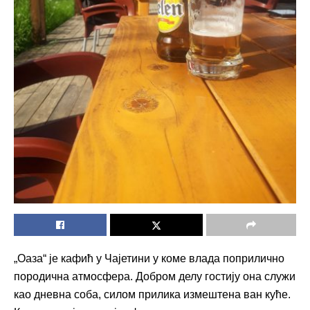
„Оаза“ је кафић у Чајетини у коме влада поприлично
породична атмосфера. Добром делу гостију она служи
као дневна соба, силом прилика измештена ван куће.