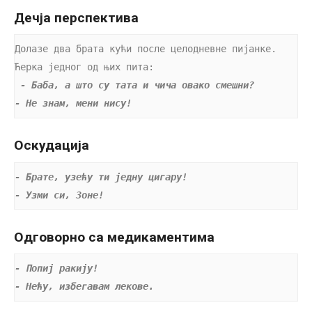
Дечја перспектива
Долазе два брата кући после целодневне пијанке. 
Ћерка једног од њих пита:

- Баба, а што су тата и чича овако смешни?
- Не знам, мени нису!
Оскудација
- Брате, узећу ти једну цигару!
- Узми си, Зоне!
Одговорно са медикаментима
- Попиј ракију!
- Нећу, избегавам лекове.