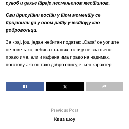
сукоб и даље траје несмањеном жестином.
Сви присутни гости у том моменту се
пријавили да у овом рату учествују као
добровољци.
За крај, још један небитан податак: „Оаза“ се уопште
не зове тако, већина сталних гостију не зна њено
право име, али и кафана има право на надимак,
поготову ако он тако добро описује њен карактер.
Previous Post
Квиз шоу