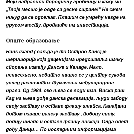
Моји направили породичну гробницу и кажу ми
„Твоје место је овде са десне стране!“ Не смем
никуд да се одселим. Плашим се умрећу негде на
другом месту, пропашће им инвестиција
.
Опште образовање
Hans Island ( ваљда је то Острво Ханс) је
територија која деценијама представља тачку
спорења између Данске и Канаде. Мало,
ненасељено, небитно нашло се у центру сукоба
услед различитих тумачења међународног
права. Од 1984. око њега се води тзв. Виски рат.
Кад на њега дође данска делегација, људи забоду
своју заставу и оставе флашу шнапса. Канађани
потом изваде данску заставу , пободу своју,
попију шнапс и оставе флашу вискија. Онда опет
дођу Данци… По последњим информацијама