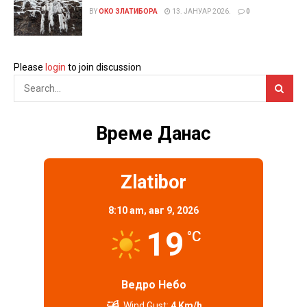
BY
ОКО ЗЛАТИБОРА
13. ЈАНУАР 2026.
0
Please
login
to join discussion
Време Данас
Zlatibor
8:10 am,
авг 9, 2026
19
°C
Ведро Небо
Wind Gust:
4 Km/h