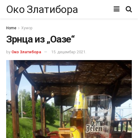
Око Златибора
Home
Хумор
Зрнца из „Оазе“
by
Око Златибора
15. децембар 2021.