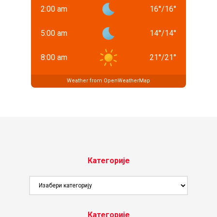
2:00 am
16
°
/
16
°
5:00 am
14
°
/
14
°
8:00 am
21
°
/
21
°
Weather from OpenWeatherMap
Категорије
Категорије
Категорије