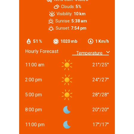
Clouds:
5%
Visibility:
10 km
Sunrise:
5:38 am
Sunset:
7:54 pm
51 %
1020 mb
1 Km/h
Hourly Forecast
11:00 am
21
°
/
25
°
2:00 pm
24
°
/
27
°
5:00 pm
28
°
/
28
°
8:00 pm
20
°
/
20
°
11:00 pm
17
°
/
17
°