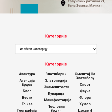
Категорије
Категорије
Категорије
Авантура
Златиборци
Смештај На
Златибору
Агенција
Златопедија
Ерцов
Спорт
Знаменитости
Блог
Фауна
Куварица
Вести
Флора
Манифестације
Гљиве
Хумор
Пословни
Географија
Водич
Цркве И