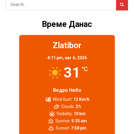
Време Данас
Zlatibor
4:11 pm,
авг 6, 2026
31
°C
Ведро Небо
Wind Gust:
12 Km/h
Clouds:
2%
Visibility:
10 km
Sunrise:
5:35 am
Sunset:
7:58 pm