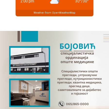
2:00 pm
30
°
/
30
°
Weather from OpenWeatherMap