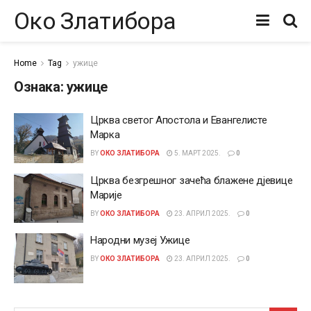
Око Златибора
Home
Tag
ужице
Ознака:
ужице
Црква светог Апостола и Евангелисте
Марка
BY
ОКО ЗЛАТИБОРА
5. МАРТ 2025.
0
Црква безгрешног зачећа блажене дјевице
Марије
BY
ОКО ЗЛАТИБОРА
23. АПРИЛ 2025.
0
Народни музеј Ужице
BY
ОКО ЗЛАТИБОРА
23. АПРИЛ 2025.
0