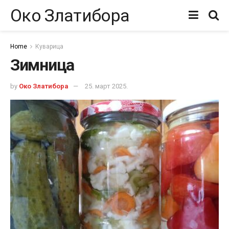
Око Златибора
Home
Куварица
Зимница
by
Око Златибора
25. март 2025.