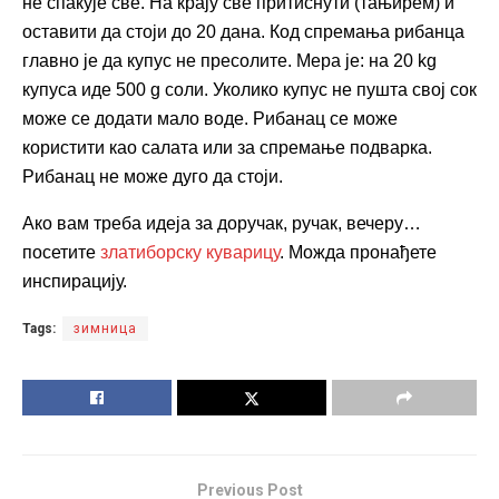
не спакује све. На крају све притиснути (тањирем) и
оставити да стоји до 20 дана. Код спремања рибанца
главно је да купус не пресолите. Мера је: на 20 kg
купуса иде 500 g соли. Уколико купус не пушта свој сок
може се додати мало воде. Рибанац се може
користити као салата или за спремање подварка.
Рибанац не може дуго да стоји.
Ако вам треба идеја за доручак, ручак, вечеру…
посетите
златиборску куварицу
. Можда пронађете
инспирацију.
Tags:
зимница
Previous Post