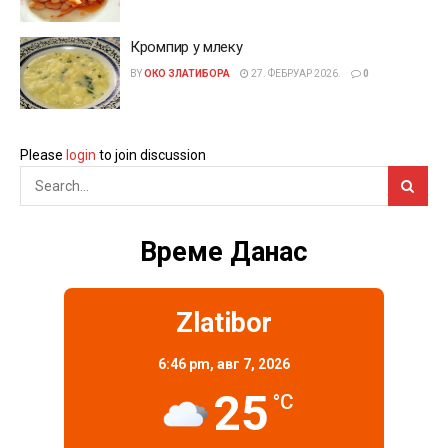
Кромпир у млеку
BY
ОКО ЗЛАТИБОРА
27. ФЕБРУАР 2026.
0
Please
login
to join discussion
Време Данас
Zlatibor
6:46 pm,
авг 7, 2026
25
°C