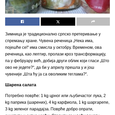
Зимница је традиционално српско претеривање у
спремању хране. Чувена реченица „Нека има,
појешће се!“ има смисла у октобру. Временом, ова
реченица, као лептир, пролази кроз трансформацију,
па у фебруару већ, добија други облик који гласи „Што
ово не једете?“, да би у априлу прешла у и још
чувеније „Шта ћу ја са оволиким теглама?“.
Шарена салата
Потребно поврће: 1 kg црног или љубичастог лука, 2
kg паприка (шарених), 4 kg карфиола, 1 kg шаргарепе,
3 kg зеленог парадајза. Поврће добро опрати,