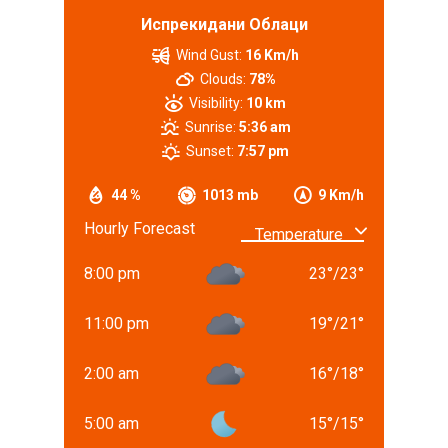
Испрекидани Облаци
Wind Gust:
16 Km/h
Clouds:
78%
Visibility:
10 km
Sunrise:
5:36 am
Sunset:
7:57 pm
44 %
1013 mb
9 Km/h
Hourly Forecast
8:00 pm
23
°
/
23
°
11:00 pm
19
°
/
21
°
2:00 am
16
°
/
18
°
5:00 am
15
°
/
15
°