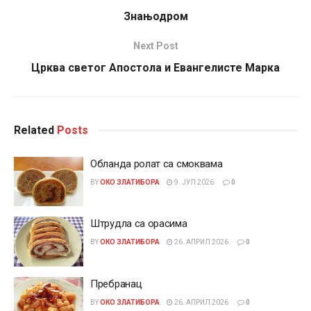
Знањодром
Next Post
Црква светог Апостола и Евангелисте Марка
Related
Posts
Обланда ролат са смоквама
BY
ОКО ЗЛАТИБОРА
9. ЈУЛ 2026.
0
Штрудла са орасима
BY
ОКО ЗЛАТИБОРА
26. АПРИЛ 2026.
0
Пребранац
BY
ОКО ЗЛАТИБОРА
26. АПРИЛ 2026.
0