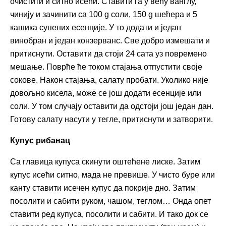
очистити и ситно исећи. Ставити га у већу ванглу,
чинију и зачинити са 100 g соли, 150 g шећера и 5
кашика супених есенције. У то додати и један
винобран и један конзерванс. Све добро измешати и
притиснути. Оставити да стоји 24 сата уз повремено
мешање. Поврће ће током стајања отпустити своје
сокове. Након стајања, салату пробати. Уколико није
довољно кисела, може се још додати есенције или
соли. У том случају оставити да одстоји још један дан.
Готову салату насути у тегле, притиснути и затворити.
Купус рибанац
Са главица купуса скинути оштећене лиске. Затим
купус исећи ситно, мада не превише. У чисто буре или
канту ставити исечен купус да покрије дно. Затим
посолити и сабити руком, чашом, теглом… Онда опет
ставити ред купуса, посолити и сабити. И тако док се