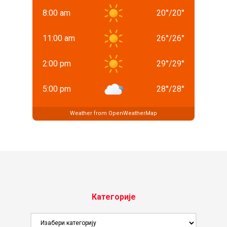
8:00 am
20
°
/
20
°
11:00 am
26
°
/
26
°
2:00 pm
29
°
/
29
°
5:00 pm
28
°
/
28
°
Weather from OpenWeatherMap
Категорије
Категорије