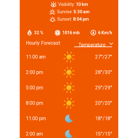
Visibility:
10 km
Sunrise:
5:30 am
Sunset:
8:04 pm
32 %
1016 mb
6 Km/h
Hourly Forecast
11:00 am
27
°
/
27
°
2:00 pm
28
°
/
30
°
5:00 pm
29
°
/
29
°
8:00 pm
20
°
/
20
°
11:00 pm
18
°
/
18
°
2:00 am
15
°
/
15
°