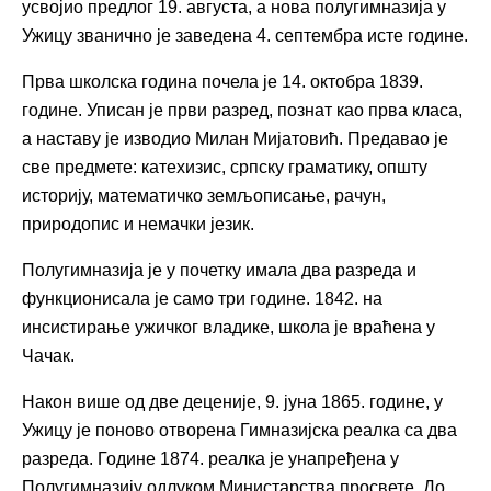
усвојио предлог 19. августа, а нова полугимназија у
Ужицу званично је заведена 4. септембра исте године.
Прва школска година почела је 14. октобра 1839.
године. Уписан је први разред, познат као прва класа,
а наставу је изводио Милан Мијатовић. Предавао је
све предмете: катехизис, српску граматику, општу
историју, математичко земљописање, рачун,
природопис и немачки језик.
Полугимназија је у почетку имала два разреда и
функционисала је само три године. 1842. на
инсистирање ужичког владике, школа је враћена у
Чачак.
Након више од две деценије, 9. јуна 1865. године, у
Ужицу је поново отворена Гимназијска реалка са два
разреда. Године 1874. реалка је унапређена у
Полугимназију одлуком Министарства просвете. До