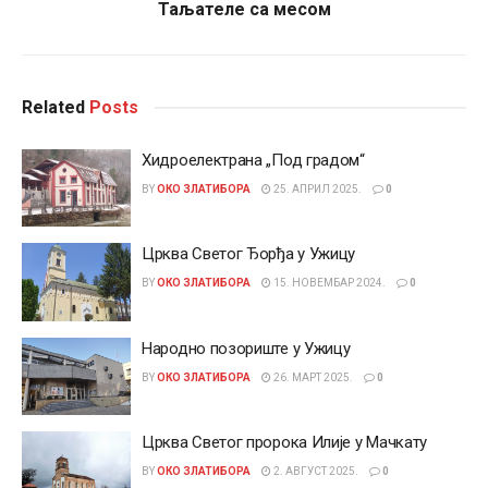
Таљателе са месом
Related
Posts
Хидроелектрана „Под градом“
BY
ОКО ЗЛАТИБОРА
25. АПРИЛ 2025.
0
Црква Светог Ђорђа у Ужицу
BY
ОКО ЗЛАТИБОРА
15. НОВЕМБАР 2024.
0
Народно позориште у Ужицу
BY
ОКО ЗЛАТИБОРА
26. МАРТ 2025.
0
Црква Светог пророка Илије у Мачкату
BY
ОКО ЗЛАТИБОРА
2. АВГУСТ 2025.
0