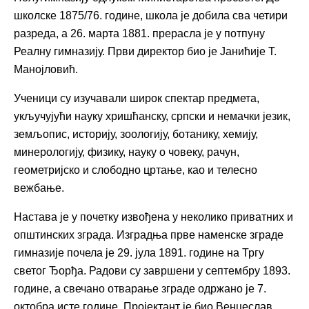
школске 1875/76. године, школа је добила сва четири
разреда, а 26. марта 1881. прерасла је у потпуну
Реалну гимназију. Први директор био је Јанићије Т.
Манојловић.
Ученици су изучавали широк спектар предмета,
укључујући науку хришћанску, српски и немачки језик,
земљопис, историју, зоологију, ботанику, хемију,
минерологију, физику, науку о човеку, рачун,
геометријско и слободно цртање, као и телесно
вежбање.
Настава је у почетку извођена у неколико приватних и
општинских зграда. Изградња прве наменске зграде
гимназије почела је 29. јула 1891. године на Тргу
светог Ђорђа. Радови су завршени у септембру 1893.
године, а свечано отварање зграде одржано је 7.
октобра исте године. Пројектант је био Венцеслав