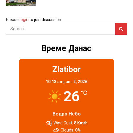
Please
login
to join discussion
Време Данас
Zlatibor
10:13 am,
авг 2, 2026
26
°C
Ведро Небо
Wind Gust:
8 Km/h
Clouds:
0%