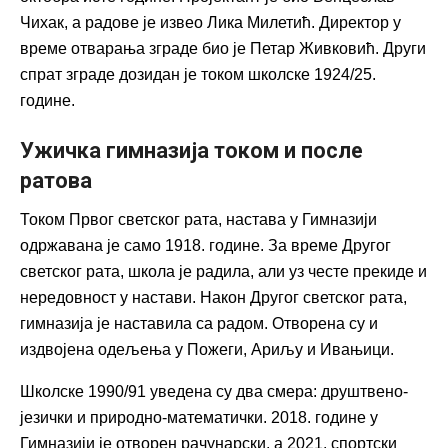
Чихак, а радове је извео Лика Милетић. Директор у
време отварања зграде био је Петар Живковић. Други
спрат зграде дозидан је током школске 1924/25.
године.
Ужичка гимназија током и после
ратова
Током Првог светског рата, настава у Гимназији
одржавана је само 1918. године. За време Другог
светског рата, школа је радила, али уз честе прекиде и
нередовност у настави. Након Другог светског рата,
гимназија је наставила са радом. Отворена су и
издвојена одељења у Пожеги, Ариљу и Ивањици.
Школске 1990/91 уведена су два смера: друштвено-
језички и природно-математички. 2018. године у
Гимназији је отворен рачунарски, а 2021. спортски