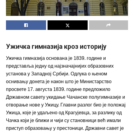
Ужичка гимназија кроз историју
Ужичка гимназија основана је 1839. године и
представља једну од најзначајнијих образовних
установа у Западној Србији. Одлука о њеном
оснивању донета је након што је Министарство
просвете 17. августа 1839. године предложило
Државном савету укидање Чачанске полугимназије и
отворање нове у Ужицу. Главни разлог био је положај
Ужица, које је удаљено од Крагујевца, за разлику од
Чачка који је ближи и чији су становници већ имали
приступ образовању у престоници. Државни савет је