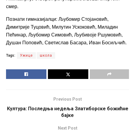
смер.
Познати гимназијалци: Љубомир Стојановић,
Димитрије Туцовић, Милутин Ускоковић, Миладин
Пећинар, Љубомир Симовић, Љубивоје Ршумовић,
Душан Поповић, Светислав Басара, Иван Босиљчић.
Tags:
Ужице
школа
Previous Post
Култура: Последња недеља Златиборске божићне
бајке
Next Post