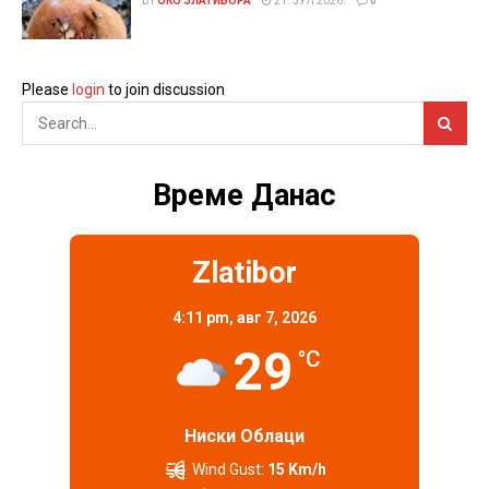
BY
ОКО ЗЛАТИБОРА
21. ЈУЛ 2026.
0
Please
login
to join discussion
Време Данас
Zlatibor
4:11 pm,
авг 7, 2026
29
°C
Ниски Облаци
Wind Gust:
15 Km/h