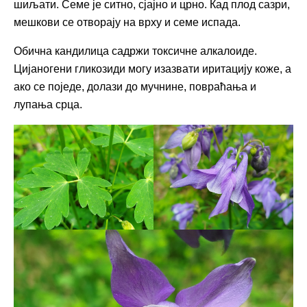
шиљати. Семе је ситно, сјајно и црно. Кад плод сазри,
мешкови се отворају на врху и семе испада.
Обична кандилица садржи токсичне алкалоиде.
Цијаногени гликозиди могу изазвати иритацију коже, а
ако се поједе, долази до мучнине, повраћања и
лупања срца.