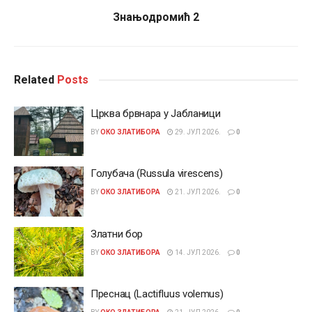
Знањодромић 2
Related
Posts
Црква брвнара у Јабланици
BY
ОКО ЗЛАТИБОРА
29. ЈУЛ 2026.
0
Голубача (Russula virescens)
BY
ОКО ЗЛАТИБОРА
21. ЈУЛ 2026.
0
Златни бор
BY
ОКО ЗЛАТИБОРА
14. ЈУЛ 2026.
0
Преснац (Lactifluus volemus)