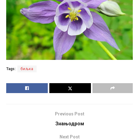
Tags:
биљка
Previous Post
Знањодром
Next Post