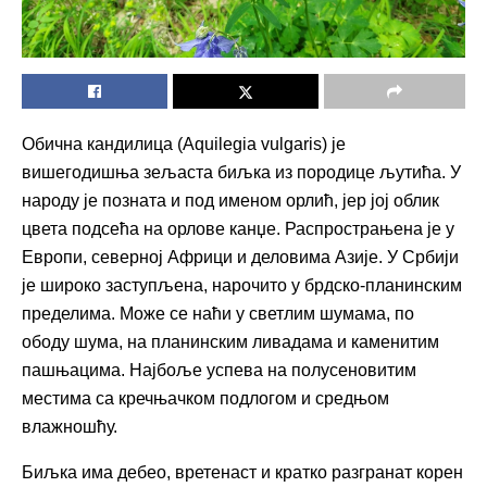
Обична кандилица (Aquilegia vulgaris) је
вишегодишња зељаста биљка из породице љутића. У
народу је позната и под именом орлић, јер јој облик
цвета подсећа на орлове канџе. Распрострањена је у
Европи, северној Африци и деловима Азије. У Србији
је широко заступљена, нарочито у брдско-планинским
пределима. Може се наћи у светлим шумама, по
ободу шума, на планинским ливадама и каменитим
пашњацима. Најбоље успева на полусеновитим
местима са кречњачком подлогом и средњом
влажношћу.
Биљка има дебео, вретенаст и кратко разгранат корен