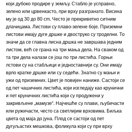
који дубоко продире у земљу. Стабло је усправно,
зелено или црвенкасто, при врху разгранато. Висина
му је од 30 до 80 cm. Често је прекриветно ситним
длачицама. Листови су плаво-зелене боје. Приземни
листови имају дуге дршке и двоструко су троделни. То
значи да се главна лисна дршка не завршава једним
листом, већ се грана на три мања дела. На сваком од
та три дела налази се још по три листића. Горњи
лстови су на стабљици и једноставнији су. Они имају
врло кратке дршке или су седећи. Знатно су мањи и
ужи од приземних. Цвет је повијен наниже. Састоји се
од пет чашичних листића, који изгледају као крунични
и пет круничних листића који су продужени у
закривљене „мамузе“. Најчешће су плави, љубичасти
или ружичасти, често са светлијим врховима. Биљка
цвета од маја до јуна. Плод се састоји од пет
дугуљастих мешкова, фоликула који су при врху