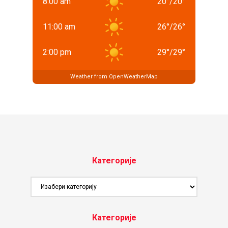
8:00 am
20
°
/
20
°
11:00 am
26
°
/
26
°
2:00 pm
29
°
/
29
°
Weather from OpenWeatherMap
Категорије
Категорије
Категорије