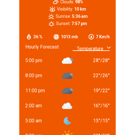
Clouds:
98%
Visibility:
10 km
Sunrise:
5:36 am
Sunset:
7:57 pm
36 %
1013 mb
7 Km/h
Hourly Forecast
5:00 pm
28
°
/
28
°
8:00 pm
22
°
/
26
°
11:00 pm
19
°
/
22
°
2:00 am
16
°
/
16
°
5:00 am
15
°
/
15
°