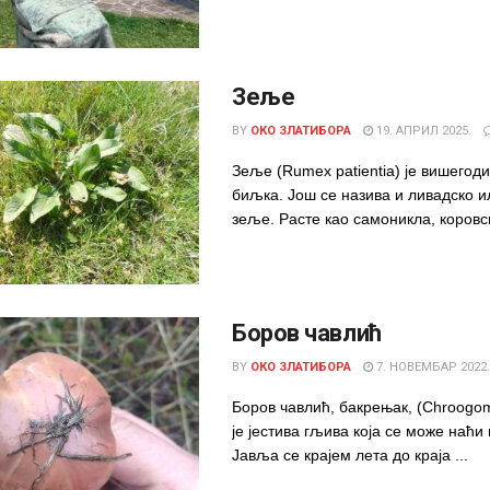
Зеље
BY
ОКО ЗЛАТИБОРА
19. АПРИЛ 2025.
Зеље (Rumex patientia) је вишего
биљка. Још се назива и ливадско 
зеље. Расте као самоникла, коровс
Боров чавлић
BY
ОКО ЗЛАТИБОРА
7. НОВЕМБАР 2022.
Боров чавлић, бакрењак, (Chroogom
је јестива гљива која се може наћи
Јавља се крајем лета до краја ...