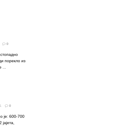
0
истопадно
ди порекло из
 ...
.
0
 је: 600-700
 јајета,