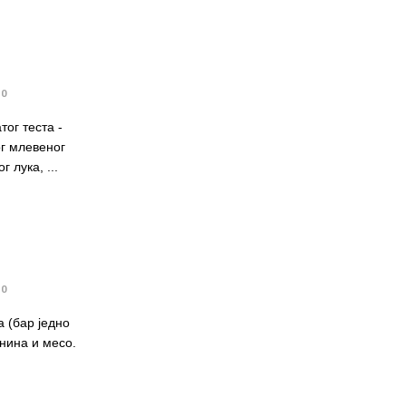
0
ог теста -
ог млевеног
 лука, ...
0
 (бар једно
анина и месо.