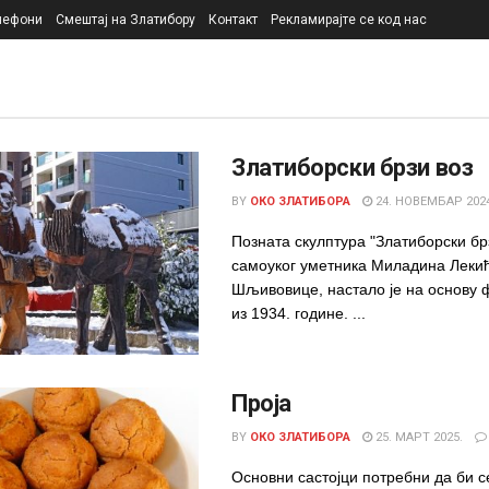
лефони
Смештај на Златибору
Контакт
Рекламирајте се код нас
Златиборски брзи воз
BY
ОКО ЗЛАТИБОРА
24. НОВЕМБАР 2024
Позната скулптура "Златиборски бр
самоуког уметника Миладина Лекић
Шљивовице, настало је на основу 
из 1934. године. ...
Проја
BY
ОКО ЗЛАТИБОРА
25. МАРТ 2025.
Основни састојци потребни да би 