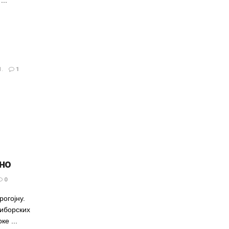
...
.
1
но
0
рогојну.
тиборских
ке ...