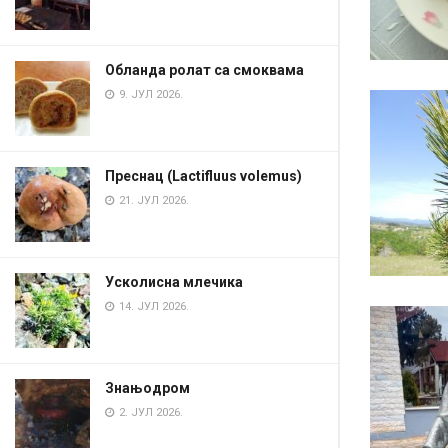
Обланда ролат са смоквама
9. ЈУЛ 2026.
Преснац (Lactifluus volemus)
21. ЈУЛ 2026.
Усколисна млечика
14. ЈУЛ 2026.
Знањодром
2. ЈУЛ 2026.