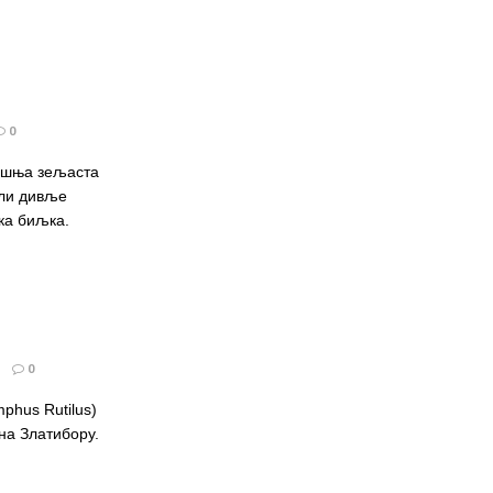
0
дишња зељаста
или дивље
ка биљка.
0
phus Rutilus)
 на Златибору.