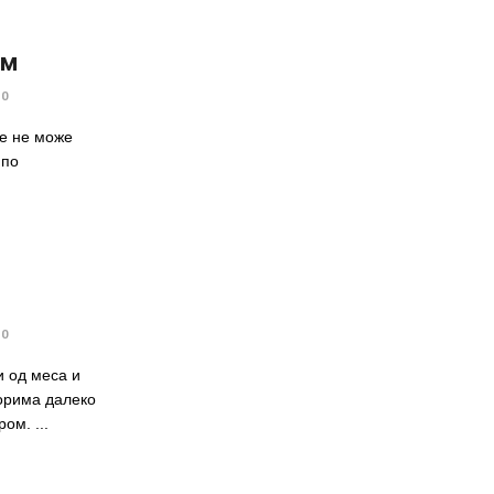
ом
0
се не може
 по
0
и од меса и
орима далеко
ом. ...