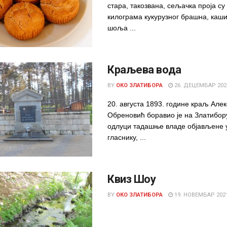
стара, такозвана, сељачка проја су
килограма кукурузног брашна, каш
шоља ...
Краљева вода
BY
ОКО ЗЛАТИБОРА
26. ДЕЦЕМБАР 202
20. августа 1893. године краљ Алек
Обреновић боравио је на Златибор
одлуци тадашње владе објављене
гласнику, ...
Квиз Шоу
BY
ОКО ЗЛАТИБОРА
19. НОВЕМБАР 2021