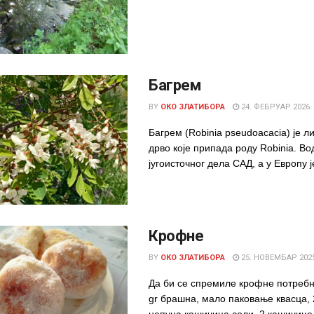
Багрем
BY
ОКО ЗЛАТИБОРА
24. ФЕБРУАР 2026.
Багрем (Robinia pseudoacacia) је л
дрво које припада роду Robinia. Во
југоисточног дела САД, а у Европу је
Крофне
BY
ОКО ЗЛАТИБОРА
25. НОВЕМБАР 2025
Да би се спремиле крофне потребно
gr брашна, мало паковање квасца, 2