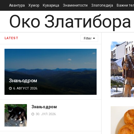
Авантура
Хумор
Куварица
Знаменитости
Златопедија
Важни те
Око Златибора
LATEST
Filter
Знањодром
6. АВГУСТ 2026.
Знањодром
30. ЈУЛ 2026.