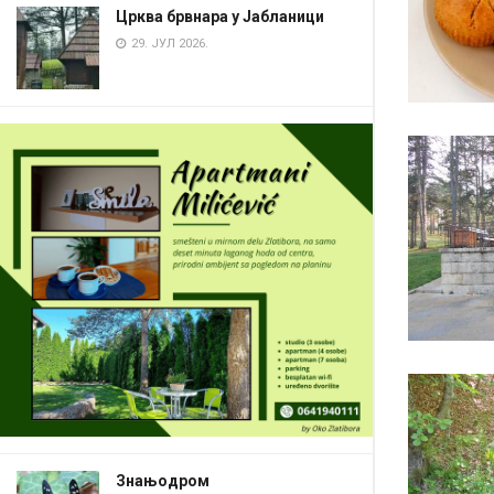
Црква брвнара у Јабланици
29. ЈУЛ 2026.
Знањодром