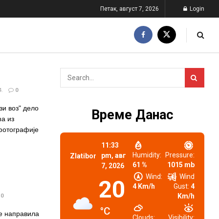
Петак, август 7, 2026
Login
.
0
зи воз" дело
Време Данас
а из
фотографије
11:33
Humidity:
Pressure:
pm,
авг
Zlatibor
61 %
1015 mb
7, 2026
Wind:
Wind
20
4 Km/h
Gust:
4
Km/h
0
°C
се направила
Clouds:
Visibility: