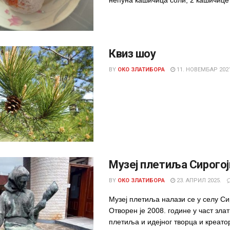
непуна кашичица соли, 2 кашичице 
Квиз шоу
BY
ОКО ЗЛАТИБОРА
11. НОВЕМБАР 2021
Mузеј плетиља Сирогој
BY
ОКО ЗЛАТИБОРА
23. АПРИЛ 2025.
Музеј плетиља налази се у селу Си
Отворен је 2008. године у част зла
плетиља и идејног творца и креатор