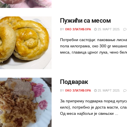
Пужићи са месом
BY
ОКО ЗЛАТИБОРА
25. МАРТ 2025.
Потребни састојци: паковање лиснат
пола килограма, око 300 gr мешан
меса, главица црног лука, чено белог
Подварак
BY
ОКО ЗЛАТИБОРА
25. МАРТ 2025.
За припрему подварка поред купуса
кило), потребно је доста масти, сл
Од меса најбољи је свињски ...