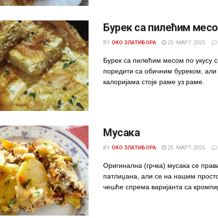
Бурек са пилећим мес
BY
ОКО ЗЛАТИБОРА
25. МАРТ 2025.
Бурек са пилећим месом по укусу 
поредити са обичним буреком, али
калоријама стоје раме уз раме.
Мусака
BY
ОКО ЗЛАТИБОРА
25. МАРТ 2025.
Оригинална (грчка) мусака се прав
патлиџана, али се на нашим прост
чешће спрема варијанта са кромпир