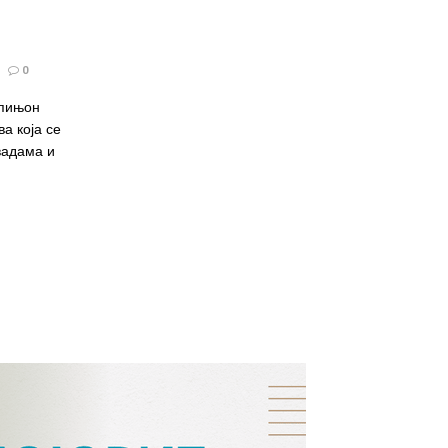
0
мпињон
ва која се
вадама и