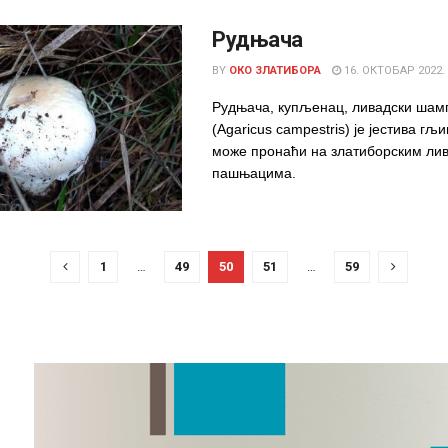
Рудњача
BY
ОКО ЗЛАТИБОРА
16. ОКТОБАР 2022.
Рудњача, купљенац, ливадски ша
(Agaricus campestris) је јестива гљи
може пронаћи на златиборским ли
пашњацима.
1
…
49
50
51
…
59